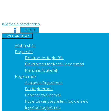
Kilépés a tartalomba
MENÜ
0
WEBÁRUHÁZ
Webáruház
Fogkefék
Elektromos fogkefék
Elektromos fogkefék kiegészítői
Manuális fogkefék
Fogkrémek
Általános fogkrémek
Bio fogkrémek
Fehérítő fogkrémek
Fogérzékenység elleni fogkrémek
Ínyvédő fogkrémek