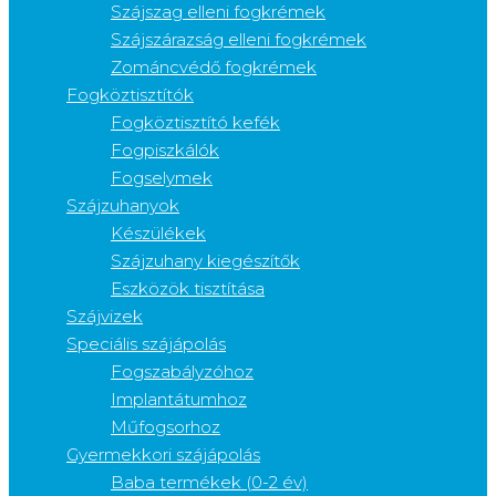
Szájszag elleni fogkrémek
Szájszárazság elleni fogkrémek
Zománcvédő fogkrémek
Fogköztisztítók
Fogköztisztító kefék
Fogpiszkálók
Fogselymek
Szájzuhanyok
Készülékek
Szájzuhany kiegészítők
Eszközök tisztítása
Szájvizek
Speciális szájápolás
Fogszabályzóhoz
Implantátumhoz
Műfogsorhoz
Gyermekkori szájápolás
Baba termékek (0-2 év)