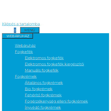
Kilépés a tartalomba
MENÜ
0
WEBÁRUHÁZ
Webáruház
Fogkefék
Elektromos fogkefék
Elektromos fogkefék kiegészítői
Manuális fogkefék
Fogkrémek
Általános fogkrémek
Bio fogkrémek
Fehérítő fogkrémek
Fogérzékenység elleni fogkrémek
Ínyvédő fogkrémek