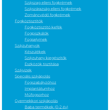
Szájszag elleni fogkrémek
Szájszárazság elleni fogkrémek
Zománcvédő fogkrémek
Fogköztisztítók
Fogköztisztító kefék
Fogpiszkálók
Fogselymek
Szájzuhanyok
Készülékek
Szájzuhany kiegészítők
Eszközök tisztítása
Szájvizek
Speciális szájápolás
Fogszabályzóhoz
Implantátumhoz
Műfogsorhoz
Gyermekkori szájápolás
Baba termékek (0-2 év)