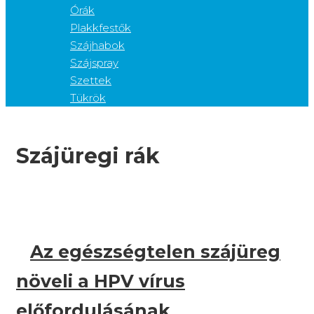
Órák
Plakkfestők
Szájhabok
Szájspray
Szettek
Tükrök
Szájüregi rák
Az egészségtelen szájüreg
növeli a HPV vírus
előfordulásának