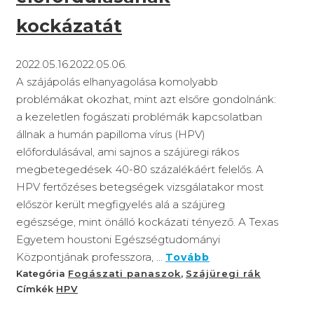
kockázatát
2022.05.16.
2022.05.06.
A szájápolás elhanyagolása komolyabb
problémákat okozhat, mint azt elsőre gondolnánk:
a kezeletlen fogászati problémák kapcsolatban
állnak a humán papilloma vírus (HPV)
előfordulásával, ami sajnos a szájüregi rákos
megbetegedések 40-80 százalékáért felelős. A
HPV fertőzéses betegségek vizsgálatakor most
először került megfigyelés alá a szájüreg
egészsége, mint önálló kockázati tényező. A Texas
Egyetem houstoni Egészségtudományi
Központjának professzora, ...
Tovább
Kategória
Fogászati panaszok
,
Szájüregi rák
Címkék
HPV