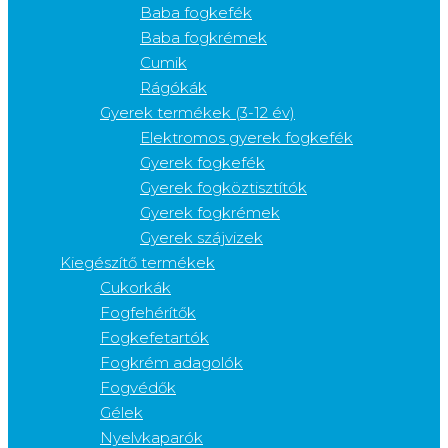
Baba fogkefék
Baba fogkrémek
Cumik
Rágókák
Gyerek termékek (3-12 év)
Elektromos gyerek fogkefék
Gyerek fogkefék
Gyerek fogköztisztítók
Gyerek fogkrémek
Gyerek szájvizek
Kiegészítő termékek
Cukorkák
Fogfehérítők
Fogkefetartók
Fogkrém adagolók
Fogvédők
Gélek
Nyelvkaparók