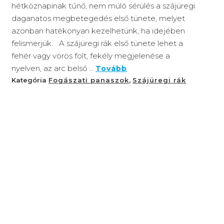
hétköznapinak tűnő, nem múló sérülés a szájüregi
daganatos megbetegedés első tünete, melyet
azonban hatékonyan kezelhetünk, ha idejében
felismerjük. A szájüregi rák első tünete lehet a
fehér vagy vörös folt, fekély megjelenése a
nyelven, az arc belső ...
Tovább
Kategória
Fogászati panaszok
,
Szájüregi rák