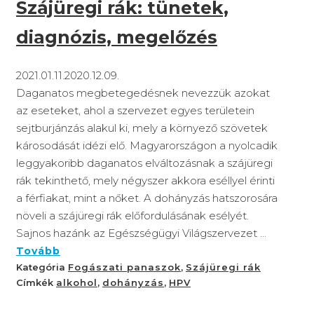
Szájüregi rák: tünetek,
diagnózis, megelőzés
2021.01.11.
2020.12.09.
Daganatos megbetegedésnek nevezzük azokat
az eseteket, ahol a szervezet egyes területein
sejtburjánzás alakul ki, mely a környező szövetek
károsodását idézi elő. Magyarországon a nyolcadik
leggyakoribb daganatos elváltozásnak a szájüregi
rák tekinthető, mely négyszer akkora eséllyel érinti
a férfiakat, mint a nőket. A dohányzás hatszorosára
növeli a szájüregi rák előfordulásának esélyét.
Sajnos hazánk az Egészségügyi Világszervezet ...
Tovább
Kategória
Fogászati panaszok
,
Szájüregi rák
Címkék
alkohol
,
dohányzás
,
HPV