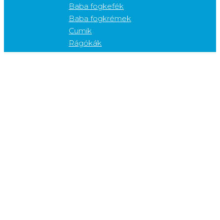
Baba fogkefék
Baba fogkrémek
Cumik
Rágókák
Gyerek termékek (3-12 év)
Elektromos gyerek fogkefék
Gyerek fogkefék
Gyerek fogköztisztítók
Gyerek fogkrémek
Gyerek szájvizek
Kiegészítő termékek
Cukorkák
Fogfehérítők
Fogkefetartók
Fogkrém adagolók
Fogvédők
Gélek
Nyelvkaparók