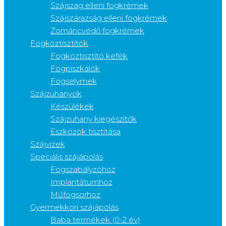
Szájszag elleni fogkrémek
Szájszárazság elleni fogkrémek
Zománcvédő fogkrémek
Fogköztisztítók
Fogköztisztító kefék
Fogpiszkálók
Fogselymek
Szájzuhanyok
Készülékek
Szájzuhany kiegészítők
Eszközök tisztítása
Szájvizek
Speciális szájápolás
Fogszabályzóhoz
Implantátumhoz
Műfogsorhoz
Gyermekkori szájápolás
Baba termékek (0-2 év)