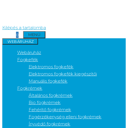
Kilépés a tartalomba
MENÜ
0
WEBÁRUHÁZ
Webáruház
Fogkefék
Elektromos fogkefék
Elektromos fogkefék kiegészítői
Manuális fogkefék
Fogkrémek
Általános fogkrémek
Bio fogkrémek
Fehérítő fogkrémek
Fogérzékenység elleni fogkrémek
Ínyvédő fogkrémek