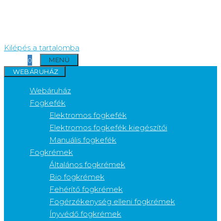
Kilépés a tartalomba
MENÜ
0
WEBÁRUHÁZ
Webáruház
Fogkefék
Elektromos fogkefék
Elektromos fogkefék kiegészítői
Manuális fogkefék
Fogkrémek
Általános fogkrémek
Bio fogkrémek
Fehérítő fogkrémek
Fogérzékenység elleni fogkrémek
Ínyvédő fogkrémek