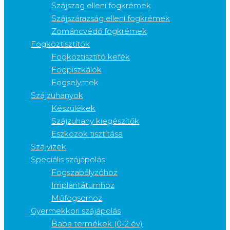
Szájszag elleni fogkrémek
Szájszárazság elleni fogkrémek
Zománcvédő fogkrémek
Fogköztisztítók
Fogköztisztító kefék
Fogpiszkálók
Fogselymek
Szájzuhanyok
Készülékek
Szájzuhany kiegészítők
Eszközök tisztítása
Szájvizek
Speciális szájápolás
Fogszabályzóhoz
Implantátumhoz
Műfogsorhoz
Gyermekkori szájápolás
Baba termékek (0-2 év)