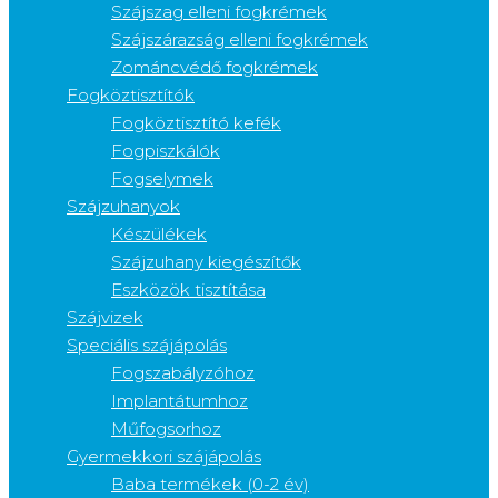
Szájszag elleni fogkrémek
Szájszárazság elleni fogkrémek
Zománcvédő fogkrémek
Fogköztisztítók
Fogköztisztító kefék
Fogpiszkálók
Fogselymek
Szájzuhanyok
Készülékek
Szájzuhany kiegészítők
Eszközök tisztítása
Szájvizek
Speciális szájápolás
Fogszabályzóhoz
Implantátumhoz
Műfogsorhoz
Gyermekkori szájápolás
Baba termékek (0-2 év)