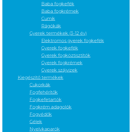
Baba fogkefék
Baba fogkrémek
Cumik
Rágókák
Gyerek termékek (3-12 év)
Elektromos gyerek fogkefék
Gyerek fogkefék
Gyerek fogköztisztítók
Gyerek fogkrémek
Gyerek szájvizek
Kiegészítő termékek
Cukorkák
Fogfehérítők
Fogkefetartók
Fogkrém adagolók
Fogvédők
Gélek
Nyelvkaparók