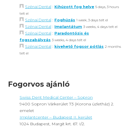
:
Szénai Dental
Kihúzott fog helye
5 days, 3 hours
telt el
:
Szénai Dental
Foghúzás
1 week, 3 days telt el
:
Szénai Dental
Implantátum
3 weeks, 4 days telt el
:
Szénai Dental
Paradontózis és
fogszabályzás
3 weeks, 4 days telt el
:
Szénai Dental
kivehető fogsor pótlás
2 months
telt el
Fogorvos ajánló
Swiss Dent Medical Center – Sopron
9400 Sopron Várkerület 73 (Korona üzletház) 2.
emelet
Implantcenter – Budapest II. kerület
1024 Budapest, Margit krt. 67. I/2.