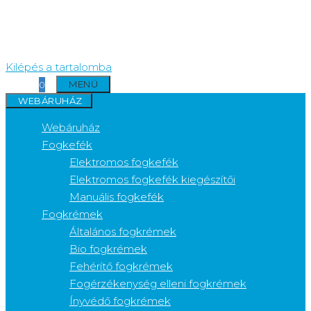
Kilépés a tartalomba
MENÜ
0
WEBÁRUHÁZ
Webáruház
Fogkefék
Elektromos fogkefék
Elektromos fogkefék kiegészítői
Manuális fogkefék
Fogkrémek
Általános fogkrémek
Bio fogkrémek
Fehérítő fogkrémek
Fogérzékenység elleni fogkrémek
Ínyvédő fogkrémek