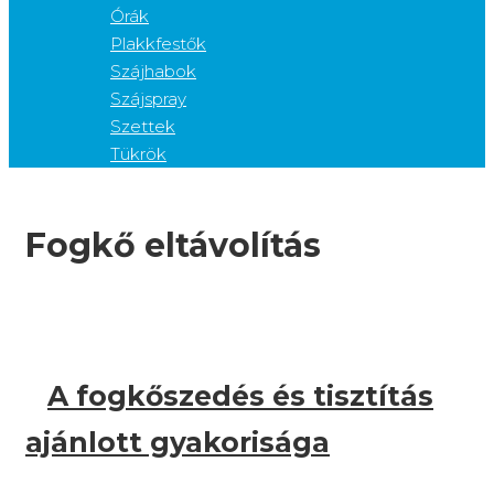
Órák
Plakkfestők
Szájhabok
Szájspray
Szettek
Tükrök
Fogkő eltávolítás
A fogkőszedés és tisztítás
ajánlott gyakorisága