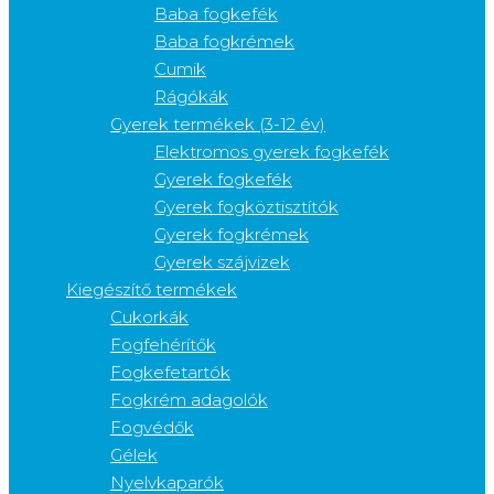
Baba fogkefék
Baba fogkrémek
Cumik
Rágókák
Gyerek termékek (3-12 év)
Elektromos gyerek fogkefék
Gyerek fogkefék
Gyerek fogköztisztítók
Gyerek fogkrémek
Gyerek szájvizek
Kiegészítő termékek
Cukorkák
Fogfehérítők
Fogkefetartók
Fogkrém adagolók
Fogvédők
Gélek
Nyelvkaparók