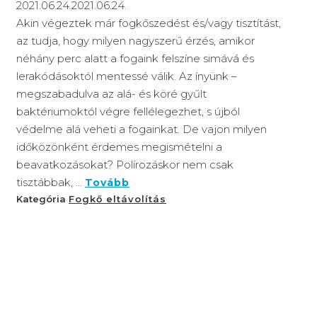
2021.06.24.
2021.06.24.
Akin végeztek már fogkőszedést és/vagy tisztítást,
az tudja, hogy milyen nagyszerű érzés, amikor
néhány perc alatt a fogaink felszíne simává és
lerakódásoktól mentessé válik. Az ínyünk –
megszabadulva az alá- és köré gyűlt
baktériumoktól végre fellélegezhet, s újból
védelme alá veheti a fogainkat. De vajon milyen
időközönként érdemes megismételni a
beavatkozásokat? Polírozáskor nem csak
tisztábbak, ...
Tovább
Kategória
Fogkő eltávolítás