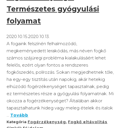
Természetes gyógyulási
folyamat
2020.10.15.
2020.10.13.
A fogaink felszínén felhalmozódó,
megkeményedett lerakódás, más néven fogkő
számos szájüregi probléma kialakulásáért lehet
felelős, ezért olyan fontos a rendszeres
fogkőszedés, polírozás. Sokan megijedhetnek tőle,
ha egy-egy tisztítás után napokig, akár hetekig
elhúzódó fogérzékenységet tapasztalnak, pedig
ez természetes része a gyógyulási folyamatnak. Mi
okozza a fogérzékenységet? Általában akkor
tapasztalhatunk hideg vagy meleg ételek és italok
...
Tovább
Kategória
Fogérzékenység
,
Fogkő eltávolítás
Címkék
fájdalom