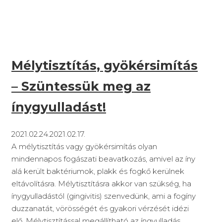
Mélytisztítás, gyökérsimítás
– Szüntessük meg az
ínygyulladást!
2021.02.24.
2021.02.17.
A mélytisztítás vagy gyökérsimítás olyan
mindennapos fogászati beavatkozás, amivel az íny
alá került baktériumok, plakk és fogkő kerülnek
eltávolításra. Mélytisztításra akkor van szükség, ha
ínygyulladástól (gingivitis) szenvedünk, ami a fogíny
duzzanatát, vörösségét és gyakori vérzését idézi
elő. Mélytisztítással megállítható az íngyulladás