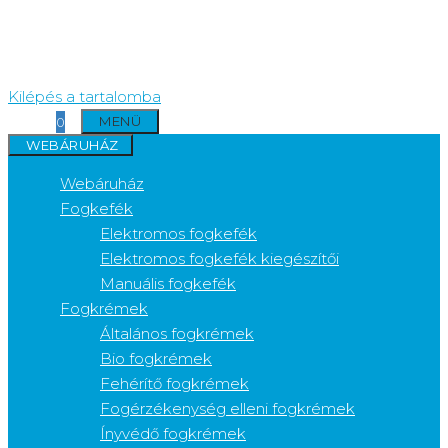
Kilépés a tartalomba
MENÜ
0
WEBÁRUHÁZ
Webáruház
Fogkefék
Elektromos fogkefék
Elektromos fogkefék kiegészítői
Manuális fogkefék
Fogkrémek
Általános fogkrémek
Bio fogkrémek
Fehérítő fogkrémek
Fogérzékenység elleni fogkrémek
Ínyvédő fogkrémek