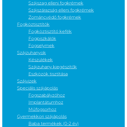
Szájszag elleni fogkrémek
Szájszárazság elleni fogkrémek
Zománcvédő fogkrémek
Fogköztisztítók
Fogköztisztító kefék
Fogpiszkálók
Fogselymek
Szájzuhanyok
Készülékek
Szájzuhany kiegészítők
Eszközök tisztítása
Szájvizek
Speciális szájápolás
Fogszabályzóhoz
Implantátumhoz
Műfogsorhoz
Gyermekkori szájápolás
Baba termékek (0-2 év)