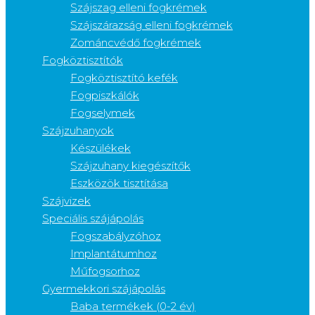
Szájszag elleni fogkrémek
Szájszárazság elleni fogkrémek
Zománcvédő fogkrémek
Fogköztisztítók
Fogköztisztító kefék
Fogpiszkálók
Fogselymek
Szájzuhanyok
Készülékek
Szájzuhany kiegészítők
Eszközök tisztítása
Szájvizek
Speciális szájápolás
Fogszabályzóhoz
Implantátumhoz
Műfogsorhoz
Gyermekkori szájápolás
Baba termékek (0-2 év)