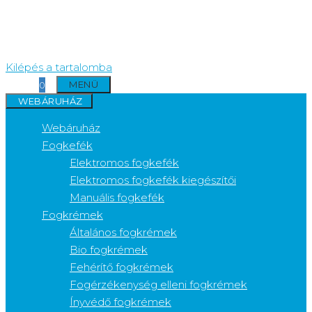
Kilépés a tartalomba
MENÜ
0
WEBÁRUHÁZ
Webáruház
Fogkefék
Elektromos fogkefék
Elektromos fogkefék kiegészítői
Manuális fogkefék
Fogkrémek
Általános fogkrémek
Bio fogkrémek
Fehérítő fogkrémek
Fogérzékenység elleni fogkrémek
Ínyvédő fogkrémek