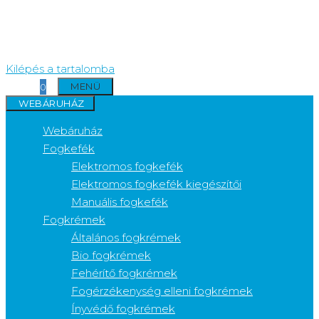
Kilépés a tartalomba
MENÜ
0
WEBÁRUHÁZ
Webáruház
Fogkefék
Elektromos fogkefék
Elektromos fogkefék kiegészítői
Manuális fogkefék
Fogkrémek
Általános fogkrémek
Bio fogkrémek
Fehérítő fogkrémek
Fogérzékenység elleni fogkrémek
Ínyvédő fogkrémek