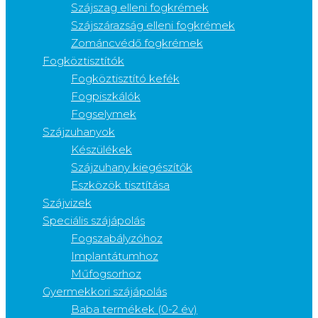
Szájszag elleni fogkrémek
Szájszárazság elleni fogkrémek
Zománcvédő fogkrémek
Fogköztisztítók
Fogköztisztító kefék
Fogpiszkálók
Fogselymek
Szájzuhanyok
Készülékek
Szájzuhany kiegészítők
Eszközök tisztítása
Szájvizek
Speciális szájápolás
Fogszabályzóhoz
Implantátumhoz
Műfogsorhoz
Gyermekkori szájápolás
Baba termékek (0-2 év)