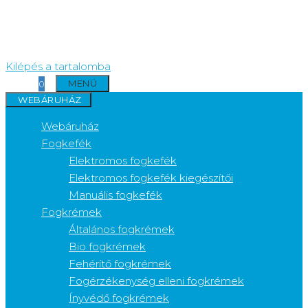
Kilépés a tartalomba
MENÜ
0
WEBÁRUHÁZ
Webáruház
Fogkefék
Elektromos fogkefék
Elektromos fogkefék kiegészítői
Manuális fogkefék
Fogkrémek
Általános fogkrémek
Bio fogkrémek
Fehérítő fogkrémek
Fogérzékenység elleni fogkrémek
Ínyvédő fogkrémek