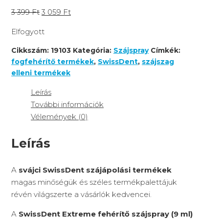
3 399
Ft
3 059
Ft
Elfogyott
Cikkszám:
19103
Kategória:
Szájspray
Címkék:
fogfehérítő termékek
,
SwissDent
,
szájszag
elleni termékek
Leírás
További információk
Vélemények (0)
Leírás
A
svájci SwissDent szájápolási termékek
magas minőségük és széles termékpalettájuk
révén világszerte a vásárlók kedvencei.
A
SwissDent Extreme fehérítő szájspray (9 ml)