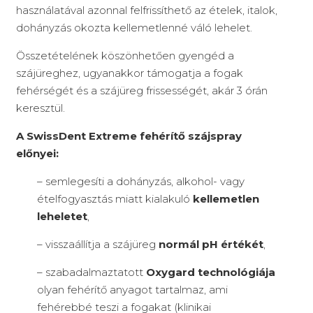
használatával azonnal felfrissíthető az ételek, italok,
dohányzás okozta kellemetlenné váló lehelet.
Összetételének köszönhetően gyengéd a
szájüreghez, ugyanakkor támogatja a fogak
fehérségét és a szájüreg frissességét, akár 3 órán
keresztül.
A SwissDent Extreme fehérítő szájspray
előnyei:
– semlegesíti a dohányzás, alkohol- vagy
ételfogyasztás miatt kialakuló
kellemetlen
leheletet
,
– visszaállítja a szájüreg
normál pH értékét
,
– szabadalmaztatott
Oxygard technológiája
olyan fehérítő anyagot tartalmaz, ami
fehérebbé teszi a fogakat (klinikai