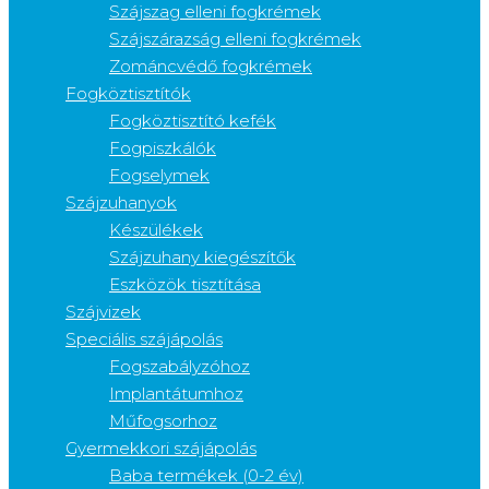
Szájszag elleni fogkrémek
Szájszárazság elleni fogkrémek
Zománcvédő fogkrémek
Fogköztisztítók
Fogköztisztító kefék
Fogpiszkálók
Fogselymek
Szájzuhanyok
Készülékek
Szájzuhany kiegészítők
Eszközök tisztítása
Szájvizek
Speciális szájápolás
Fogszabályzóhoz
Implantátumhoz
Műfogsorhoz
Gyermekkori szájápolás
Baba termékek (0-2 év)