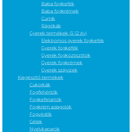
Baba fogkefék
Baba fogkrémek
Cumik
Rágókák
Gyerek termékek (3-12 év)
Elektromos gyerek fogkefék
Gyerek fogkefék
Gyerek fogköztisztítók
Gyerek fogkrémek
Gyerek szájvizek
Kiegészítő termékek
Cukorkák
Fogfehérítők
Fogkefetartók
Fogkrém adagolók
Fogvédők
Gélek
Nyelvkaparók