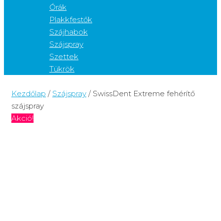
Órák
Plakkfestők
Szájhabok
Szájspray
Szettek
Tükrök
Kezdőlap
/
Szájspray
/ SwissDent Extreme fehérítő
szájspray
Akció!