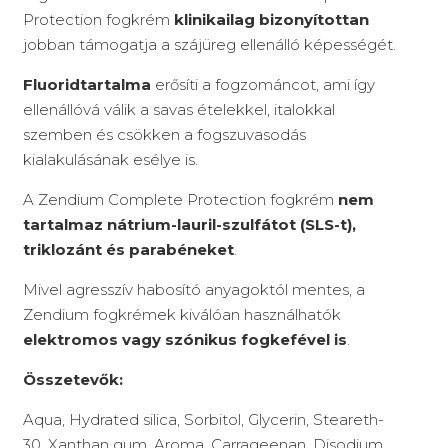
Protection fogkrém
klinikailag bizonyítottan
jobban támogatja a szájüreg ellenálló képességét.
Fluoridtartalma
erősíti a fogzománcot, ami így
ellenállóvá válik a savas ételekkel, italokkal
szemben és csökken a fogszuvasodás
kialakulásának esélye is.
A Zendium Complete Protection fogkrém
nem
tartalmaz nátrium-lauril-szulfátot (SLS-t),
triklozánt és parabéneket
.
Mivel agresszív habosító anyagoktól mentes, a
Zendium fogkrémek kiválóan használhatók
elektromos vagy szónikus fogkefével is
.
Összetevők:
Aqua, Hydrated silica, Sorbitol, Glycerin, Steareth-
30, Xanthan gum, Aroma, Carrageenan, Disodium