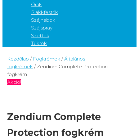
Órák
Plakkfestők
Szájhabok
Szájspray
Szettek
Tükrök
Kezdőlap
/
Fogkrémek
/
Általános
fogkrémek
/ Zendium Complete Protection
fogkrém
Akció!
Zendium Complete
Protection fogkrém