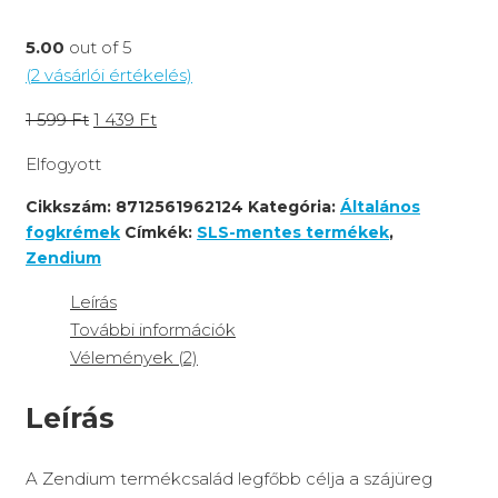
5.00
out of 5
(
2
vásárlói értékelés)
1 599
Ft
1 439
Ft
Elfogyott
Cikkszám:
8712561962124
Kategória:
Általános
fogkrémek
Címkék:
SLS-mentes termékek
,
Zendium
Leírás
További információk
Vélemények (2)
Leírás
A Zendium termékcsalád legfőbb célja a szájüreg