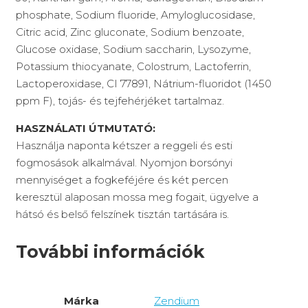
phosphate, Sodium fluoride, Amyloglucosidase,
Citric acid, Zinc gluconate, Sodium benzoate,
Glucose oxidase, Sodium saccharin, Lysozyme,
Potassium thiocyanate, Colostrum, Lactoferrin,
Lactoperoxidase, CI 77891, Nátrium-fluoridot (1450
ppm F), tojás- és tejfehérjéket tartalmaz.
HASZNÁLATI ÚTMUTATÓ:
Használja naponta kétszer a reggeli és esti
fogmosások alkalmával. Nyomjon borsónyi
mennyiséget a fogkeféjére és két percen
keresztül alaposan mossa meg fogait, ügyelve a
hátsó és belső felszínek tisztán tartására is.
További információk
Márka
Zendium