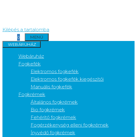
Kilépés a tartalomba
MENÜ
0
WEBÁRUHÁZ
Webáruház
Fogkefék
Elektromos fogkefék
Elektromos fogkefék kiegészítői
Manuális fogkefék
Fogkrémek
Általános fogkrémek
Bio fogkrémek
Fehérítő fogkrémek
Fogérzékenység elleni fogkrémek
Ínyvédő fogkrémek