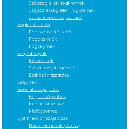
Szájszag elleni fogkrémek
Szájszárazság elleni fogkrémek
Zománcvédő fogkrémek
Fogköztisztítók
Fogköztisztító kefék
Fogpiszkálók
Fogselymek
Szájzuhanyok
Készülékek
Szájzuhany kiegészítők
Eszközök tisztítása
Szájvizek
Speciális szájápolás
Fogszabályzóhoz
Implantátumhoz
Műfogsorhoz
Gyermekkori szájápolás
Baba termékek (0-2 év)