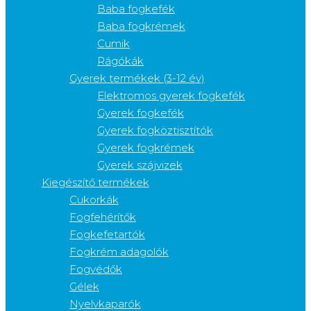
Baba fogkefék
Baba fogkrémek
Cumik
Rágókák
Gyerek termékek (3-12 év)
Elektromos gyerek fogkefék
Gyerek fogkefék
Gyerek fogköztisztítók
Gyerek fogkrémek
Gyerek szájvizek
Kiegészítő termékek
Cukorkák
Fogfehérítők
Fogkefetartók
Fogkrém adagolók
Fogvédők
Gélek
Nyelvkaparók