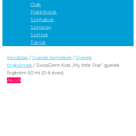
Órák
Plakkfestők
Szájhabok
Szájspray
Szettek
Tükrök
Kezdőlap
/
Gyerek termékek
/
Gyerek
fogkrémek
/ SwissDent Kids „My little Star” gyerek
fogkrém 50 ml (0-6 éves)
Akció!