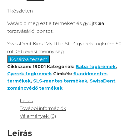
1 készleten
Vásárold meg ezt a terméket és gyűjts
34
törzsvásárlói pontot!
SwissDent Kids "My little Star" gyerek fogkrém 50
ml (0-6 éves) mennyiség
Kosárba teszem
Cikkszám:
19001
Kategóriák:
Baba fogkrémek
,
Gyerek fogkrémek
Címkék:
fluoridmentes
termékek
,
SLS-mentes termékek
,
SwissDent
,
zománcvédő termékek
Leírás
További információk
Vélemények (0)
Leírás