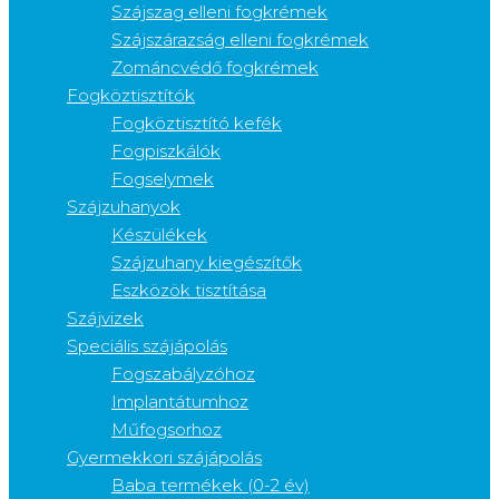
Szájszag elleni fogkrémek
Szájszárazság elleni fogkrémek
Zománcvédő fogkrémek
Fogköztisztítók
Fogköztisztító kefék
Fogpiszkálók
Fogselymek
Szájzuhanyok
Készülékek
Szájzuhany kiegészítők
Eszközök tisztítása
Szájvizek
Speciális szájápolás
Fogszabályzóhoz
Implantátumhoz
Műfogsorhoz
Gyermekkori szájápolás
Baba termékek (0-2 év)