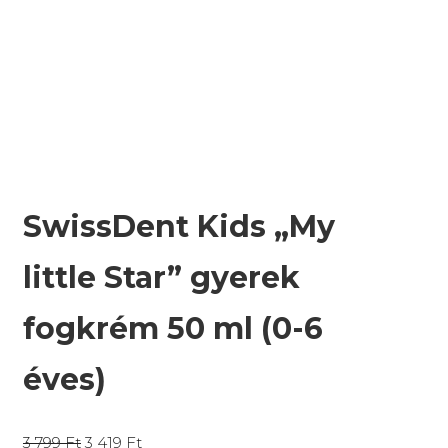
SwissDent Kids „My
little Star” gyerek
fogkrém 50 ml (0-6
éves)
3 799
Ft
3 419
Ft