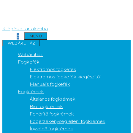
Kilépés a tartalomba
MENÜ
0
WEBÁRUHÁZ
Webáruház
Fogkefék
Elektromos fogkefék
Elektromos fogkefék kiegészítői
Manuális fogkefék
Fogkrémek
Általános fogkrémek
Bio fogkrémek
Fehérítő fogkrémek
Fogérzékenység elleni fogkrémek
Ínyvédő fogkrémek