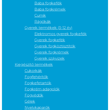
Baba fogkefék
Baba fogkrémek
Cumik
Rágókák
Gyerek termékek (3-12 év)
Elektromos gyerek fogkefék
Gyerek fogkefék
Gyerek fogköztisztítók
Gyerek fogkrémek
Gyerek szájvizek
Kiegészítő termékek
Cukorkák
Fogfehérítők
Fogkefetartók
Fogkrém adagolók
Fogvédők
Gélek
Nyelvkaparók