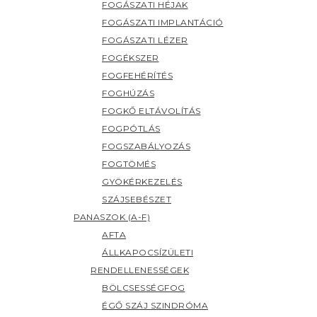
FOGÁSZATI HÉJAK
FOGÁSZATI IMPLANTÁCIÓ
FOGÁSZATI LÉZER
FOGÉKSZER
FOGFEHÉRÍTÉS
FOGHÚZÁS
FOGKŐ ELTÁVOLÍTÁS
FOGPÓTLÁS
FOGSZABÁLYOZÁS
FOGTÖMÉS
GYÖKÉRKEZELÉS
SZÁJSEBÉSZET
PANASZOK (A-F)
AFTA
ÁLLKAPOCSÍZÜLETI
RENDELLENESSÉGEK
BÖLCSESSÉGFOG
ÉGŐ SZÁJ SZINDRÓMA