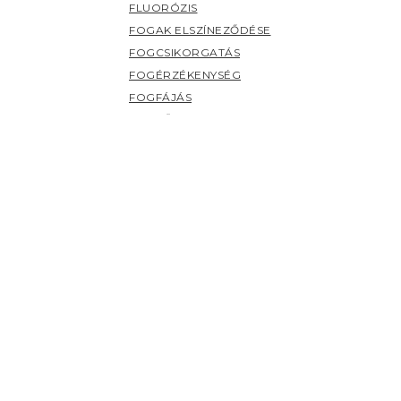
FLUORÓZIS
FOGAK ELSZÍNEZŐDÉSE
FOGCSIKORGATÁS
FOGÉRZÉKENYSÉG
FOGFÁJÁS
FOGKŐ
FOGSZUVASODÁS
FOGZÁS
PANASZOK (H-Z)
HERPESZ
ÍNYBETEGSÉGEK
KILAZULT FOG
NYÁLMIRIGY BETEGSÉGEK
NYELV BETEGSÉGEI
SZÁJHARAPDÁLÁS
SZÁJPENÉSZ
SZÁJSZAG
SZÁJSZÁRAZSÁG