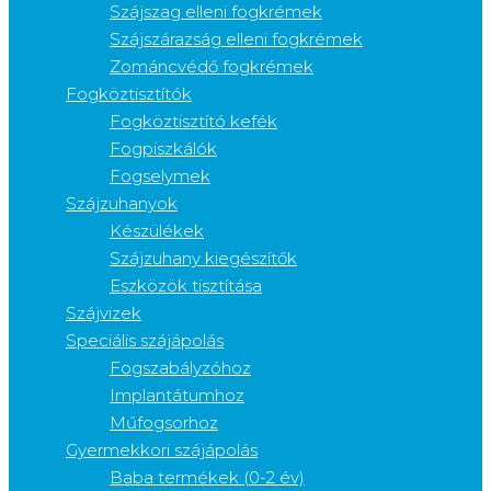
Szájszag elleni fogkrémek
Szájszárazság elleni fogkrémek
Zománcvédő fogkrémek
Fogköztisztítók
Fogköztisztító kefék
Fogpiszkálók
Fogselymek
Szájzuhanyok
Készülékek
Szájzuhany kiegészítők
Eszközök tisztítása
Szájvizek
Speciális szájápolás
Fogszabályzóhoz
Implantátumhoz
Műfogsorhoz
Gyermekkori szájápolás
Baba termékek (0-2 év)