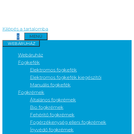
Kilépés a tartalomba
MENÜ
0
WEBÁRUHÁZ
Webáruház
Fogkefék
Elektromos fogkefék
Elektromos fogkefék kiegészítői
Manuális fogkefék
Fogkrémek
Általános fogkrémek
Bio fogkrémek
Fehérítő fogkrémek
Fogérzékenység elleni fogkrémek
Ínyvédő fogkrémek