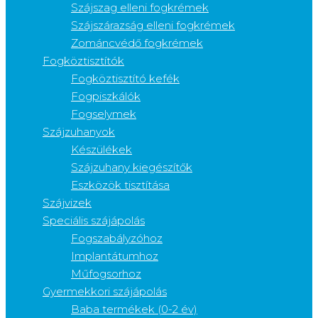
Szájszag elleni fogkrémek
Szájszárazság elleni fogkrémek
Zománcvédő fogkrémek
Fogköztisztítók
Fogköztisztító kefék
Fogpiszkálók
Fogselymek
Szájzuhanyok
Készülékek
Szájzuhany kiegészítők
Eszközök tisztítása
Szájvizek
Speciális szájápolás
Fogszabályzóhoz
Implantátumhoz
Műfogsorhoz
Gyermekkori szájápolás
Baba termékek (0-2 év)