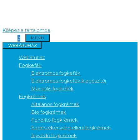
Kilépés a tartalomba
MENÜ
0
WEBÁRUHÁZ
Webáruház
Fogkefék
Elektromos fogkefék
Elektromos fogkefék kiegészítői
Manuális fogkefék
Fogkrémek
Általános fogkrémek
Bio fogkrémek
Fehérítő fogkrémek
Fogérzékenység elleni fogkrémek
Ínyvédő fogkrémek