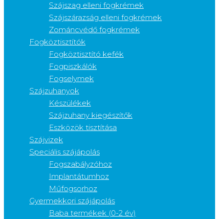
Szájszag elleni fogkrémek
Szájszárazság elleni fogkrémek
Zománcvédő fogkrémek
Fogköztisztítók
Fogköztisztító kefék
Fogpiszkálók
Fogselymek
Szájzuhanyok
Készülékek
Szájzuhany kiegészítők
Eszközök tisztítása
Szájvizek
Speciális szájápolás
Fogszabályzóhoz
Implantátumhoz
Műfogsorhoz
Gyermekkori szájápolás
Baba termékek (0-2 év)