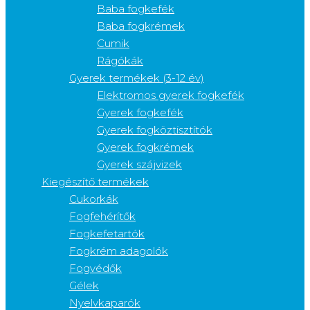
Baba fogkefék
Baba fogkrémek
Cumik
Rágókák
Gyerek termékek (3-12 év)
Elektromos gyerek fogkefék
Gyerek fogkefék
Gyerek fogköztisztítók
Gyerek fogkrémek
Gyerek szájvizek
Kiegészítő termékek
Cukorkák
Fogfehérítők
Fogkefetartók
Fogkrém adagolók
Fogvédők
Gélek
Nyelvkaparók