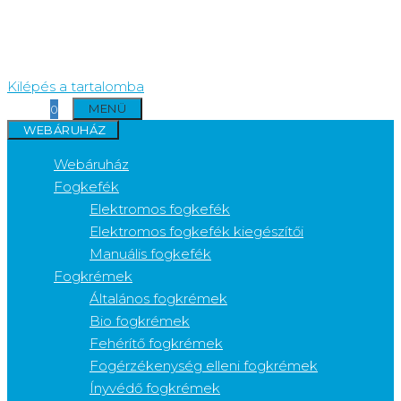
Kilépés a tartalomba
MENÜ
0
WEBÁRUHÁZ
Webáruház
Fogkefék
Elektromos fogkefék
Elektromos fogkefék kiegészítői
Manuális fogkefék
Fogkrémek
Általános fogkrémek
Bio fogkrémek
Fehérítő fogkrémek
Fogérzékenység elleni fogkrémek
Ínyvédő fogkrémek