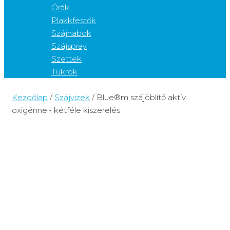
Órák
Plakkfestők
Szájhabok
Szájspray
Szettek
Tükrök
Kezdőlap
/
Szájvizek
/ Blue®m szájöblítő aktív
oxigénnel- kétféle kiszerelés