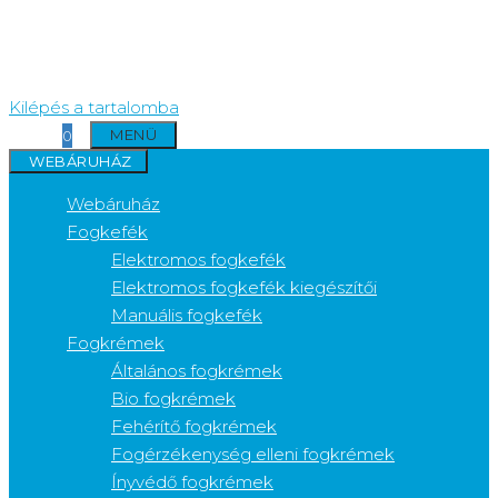
Kilépés a tartalomba
MENÜ
0
WEBÁRUHÁZ
Webáruház
Fogkefék
Elektromos fogkefék
Elektromos fogkefék kiegészítői
Manuális fogkefék
Fogkrémek
Általános fogkrémek
Bio fogkrémek
Fehérítő fogkrémek
Fogérzékenység elleni fogkrémek
Ínyvédő fogkrémek