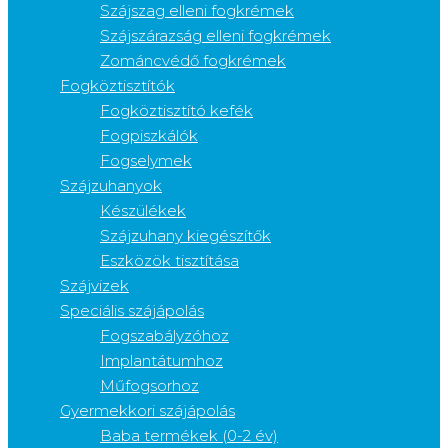
Szájszag elleni fogkrémek
Szájszárazság elleni fogkrémek
Zománcvédő fogkrémek
Fogköztisztítók
Fogköztisztító kefék
Fogpiszkálók
Fogselymek
Szájzuhanyok
Készülékek
Szájzuhany kiegészítők
Eszközök tisztítása
Szájvizek
Speciális szájápolás
Fogszabályzóhoz
Implantátumhoz
Műfogsorhoz
Gyermekkori szájápolás
Baba termékek (0-2 év)