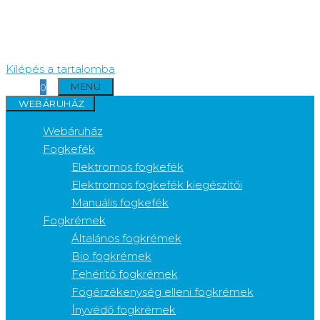
Kilépés a tartalomba
MENÜ
0
WEBÁRUHÁZ
Webáruház
Fogkefék
Elektromos fogkefék
Elektromos fogkefék kiegészítői
Manuális fogkefék
Fogkrémek
Általános fogkrémek
Bio fogkrémek
Fehérítő fogkrémek
Fogérzékenység elleni fogkrémek
Ínyvédő fogkrémek