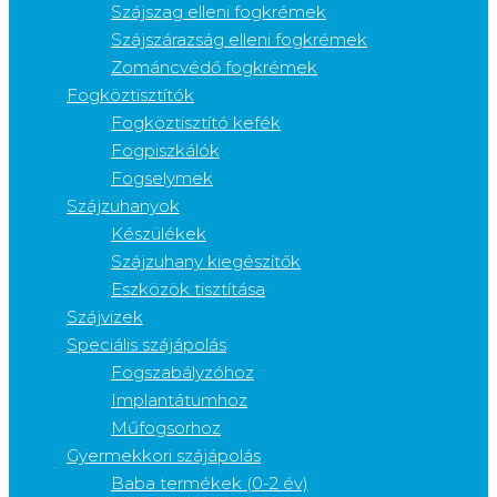
Szájszag elleni fogkrémek
Szájszárazság elleni fogkrémek
Zománcvédő fogkrémek
Fogköztisztítók
Fogköztisztító kefék
Fogpiszkálók
Fogselymek
Szájzuhanyok
Készülékek
Szájzuhany kiegészítők
Eszközök tisztítása
Szájvizek
Speciális szájápolás
Fogszabályzóhoz
Implantátumhoz
Műfogsorhoz
Gyermekkori szájápolás
Baba termékek (0-2 év)