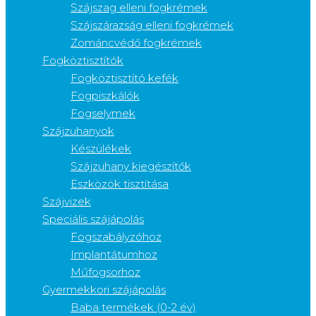
Szájszag elleni fogkrémek
Szájszárazság elleni fogkrémek
Zománcvédő fogkrémek
Fogköztisztítók
Fogköztisztító kefék
Fogpiszkálók
Fogselymek
Szájzuhanyok
Készülékek
Szájzuhany kiegészítők
Eszközök tisztítása
Szájvizek
Speciális szájápolás
Fogszabályzóhoz
Implantátumhoz
Műfogsorhoz
Gyermekkori szájápolás
Baba termékek (0-2 év)