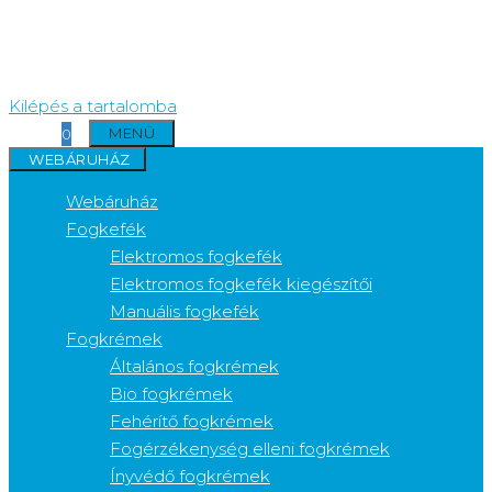
Kilépés a tartalomba
MENÜ
0
WEBÁRUHÁZ
Webáruház
Fogkefék
Elektromos fogkefék
Elektromos fogkefék kiegészítői
Manuális fogkefék
Fogkrémek
Általános fogkrémek
Bio fogkrémek
Fehérítő fogkrémek
Fogérzékenység elleni fogkrémek
Ínyvédő fogkrémek