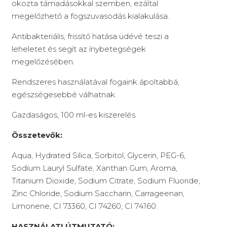
okozta támadásokkal szemben, ezáltal
megelőzhető a fogszuvasodás kialakulása.
Antibakteriális, frissítő hatása üdévé teszi a
leheletet és segít az ínybetegségek
megelőzésében.
Rendszeres használatával fogaink ápoltabbá,
egészségesebbé válhatnak.
Gazdaságos, 100 ml-es kiszerelés.
Összetevők:
Aqua, Hydrated Silica, Sorbitol, Glycerin, PEG-6,
Sodium Lauryl Sulfate, Xanthan Gum, Aroma,
Titanium Dioxide, Sodium Citrate, Sodium Fluoride,
Zinc Chloride, Sodium Saccharin, Carrageenan,
Limonene, CI 73360, CI 74260, CI 74160.
HASZNÁLATI ÚTMUTATÓ: