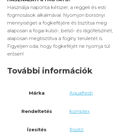
Használja naponta kétszer, a reggeli és esti
fogmosások alkalmával. Nyomjon borsónyi
mennyiséget a fogkeféjére és tisztítsa meg
alaposan a fogai külső-, belső- és rágófelszínét,
alaposan megtisztítva a fogíny területét is.
Figyeljen oda, hogy fogkeféjét ne nyomja túl
erősen!
További információk
Márka
Aquafresh
Rendeltetés
komplex
Ízesítés
frissítő