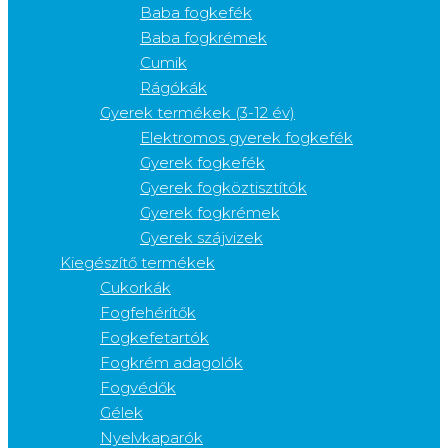
Baba fogkefék
Baba fogkrémek
Cumik
Rágókák
Gyerek termékek (3-12 év)
Elektromos gyerek fogkefék
Gyerek fogkefék
Gyerek fogköztisztítók
Gyerek fogkrémek
Gyerek szájvizek
Kiegészítő termékek
Cukorkák
Fogfehérítők
Fogkefetartók
Fogkrém adagolók
Fogvédők
Gélek
Nyelvkaparók