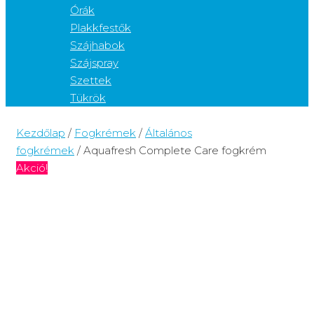
Órák
Plakkfestők
Szájhabok
Szájspray
Szettek
Tükrök
Kezdőlap
/
Fogkrémek
/
Általános
fogkrémek
/ Aquafresh Complete Care fogkrém
Akció!