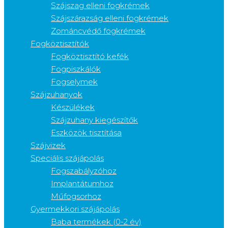
Szájszag elleni fogkrémek
Szájszárazság elleni fogkrémek
Zománcvédő fogkrémek
Fogköztisztítók
Fogköztisztító kefék
Fogpiszkálók
Fogselymek
Szájzuhanyok
Készülékek
Szájzuhany kiegészítők
Eszközök tisztítása
Szájvizek
Speciális szájápolás
Fogszabályzóhoz
Implantátumhoz
Műfogsorhoz
Gyermekkori szájápolás
Baba termékek (0-2 év)