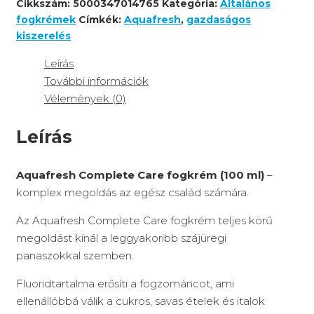
Cikkszám:
5000347014765
Kategória:
Általános
fogkrémek
Címkék:
Aquafresh
,
gazdaságos
kiszerelés
Leírás
További információk
Vélemények (0)
Leírás
Aquafresh Complete Care fogkrém (100 ml)
–
komplex megoldás az egész család számára.
Az Aquafresh Complete Care fogkrém teljes körű
megoldást kínál a leggyakoribb szájüregi
panaszokkal szemben.
Fluoridtartalma erősíti a fogzománcot, ami
ellenállóbbá válik a cukros, savas ételek és italok