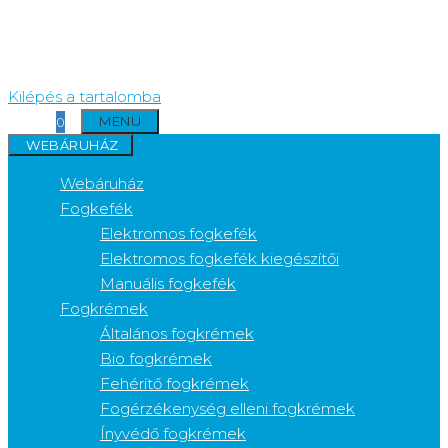
Kilépés a tartalomba
MENÜ
0
WEBÁRUHÁZ
Webáruház
Fogkefék
Elektromos fogkefék
Elektromos fogkefék kiegészítői
Manuális fogkefék
Fogkrémek
Általános fogkrémek
Bio fogkrémek
Fehérítő fogkrémek
Fogérzékenység elleni fogkrémek
Ínyvédő fogkrémek