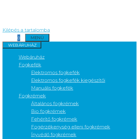
Kilépés a tartalomba
MENÜ
0
WEBÁRUHÁZ
Webáruház
Fogkefék
Elektromos fogkefék
Elektromos fogkefék kiegészítői
Manuális fogkefék
Fogkrémek
Általános fogkrémek
Bio fogkrémek
Fehérítő fogkrémek
Fogérzékenység elleni fogkrémek
Ínyvédő fogkrémek