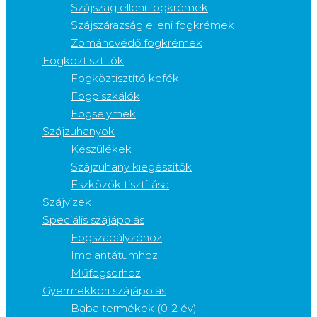
Szájszag elleni fogkrémek
Szájszárazság elleni fogkrémek
Zománcvédő fogkrémek
Fogköztisztítók
Fogköztisztító kefék
Fogpiszkálók
Fogselymek
Szájzuhanyok
Készülékek
Szájzuhany kiegészítők
Eszközök tisztítása
Szájvizek
Speciális szájápolás
Fogszabályzóhoz
Implantátumhoz
Műfogsorhoz
Gyermekkori szájápolás
Baba termékek (0-2 év)