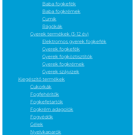
Baba fogkefék
Baba fogkrémek
Cumik
Rágókák
Gyerek termékek (3-12 év)
Elektromos gyerek fogkefék
Gyerek fogkefék
Gyerek fogköztisztítók
Gyerek fogkrémek
Gyerek szájvizek
Kiegészítő termékek
Cukorkák
Fogfehérítők
Fogkefetartók
Fogkrém adagolók
Fogvédők
Gélek
Nyelvkaparók