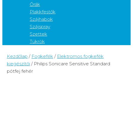
Órák
Plakkfestők
Szájhabok
Szájspray
Szettek
Tükrök
Kezdőlap
/
Fogkefék
/
Elektromos fogkefék
kiegészítői
/ Philips Sonicare Sensitive Standard
pótfej fehér