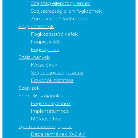
Szájszag elleni fogkrémek
Szájszárazság elleni fogkrémek
Zománcvédő fogkrémek
Fogköztisztítók
Fogköztisztító kefék
Fogpiszkálók
Fogselymek
Szájzuhanyok
Készülékek
Szájzuhany kiegészítők
Eszközök tisztítása
Szájvizek
Speciális szájápolás
Fogszabályzóhoz
Implantátumhoz
Műfogsorhoz
Gyermekkori szájápolás
Baba termékek (0-2 év)