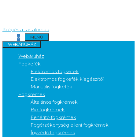
Kilépés a tartalomba
MENÜ
0
WEBÁRUHÁZ
Webáruház
Fogkefék
Elektromos fogkefék
Elektromos fogkefék kiegészítői
Manuális fogkefék
Fogkrémek
Általános fogkrémek
Bio fogkrémek
Fehérítő fogkrémek
Fogérzékenység elleni fogkrémek
Ínyvédő fogkrémek