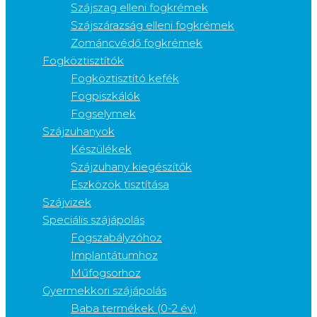
Szájszag elleni fogkrémek
Szájszárazság elleni fogkrémek
Zománcvédő fogkrémek
Fogköztisztítók
Fogköztisztító kefék
Fogpiszkálók
Fogselymek
Szájzuhanyok
Készülékek
Szájzuhany kiegészítők
Eszközök tisztítása
Szájvizek
Speciális szájápolás
Fogszabályzóhoz
Implantátumhoz
Műfogsorhoz
Gyermekkori szájápolás
Baba termékek (0-2 év)