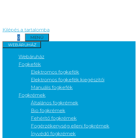
Kilépés a tartalomba
MENÜ
0
WEBÁRUHÁZ
Webáruház
Fogkefék
Elektromos fogkefék
Elektromos fogkefék kiegészítői
Manuális fogkefék
Fogkrémek
Általános fogkrémek
Bio fogkrémek
Fehérítő fogkrémek
Fogérzékenység elleni fogkrémek
Ínyvédő fogkrémek