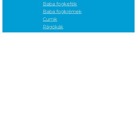
Baba fogkefék
Baba fogkrémek
Cumik
Rágókák
Gyerek termékek (3-12 év)
Elektromos gyerek fogkefék
Gyerek fogkefék
Gyerek fogköztisztítók
Gyerek fogkrémek
Gyerek szájvizek
Kiegészítő termékek
Cukorkák
Fogfehérítők
Fogkefetartók
Fogkrém adagolók
Fogvédők
Gélek
Nyelvkaparók