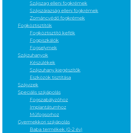
Szájszag elleni fogkrémek
Szájszárazság elleni fogkrémek
Zománcvédő fogkrémek
Fogköztisztítók
Fogköztisztító kefék
Fogpiszkálók
Fogselymek
Szájzuhanyok
Készülékek
Szájzuhany kiegészítők
Eszközök tisztítása
Szájvizek
Speciális szájápolás
Fogszabályzóhoz
Implantátumhoz
Műfogsorhoz
Gyermekkori szájápolás
Baba termékek (0-2 év)