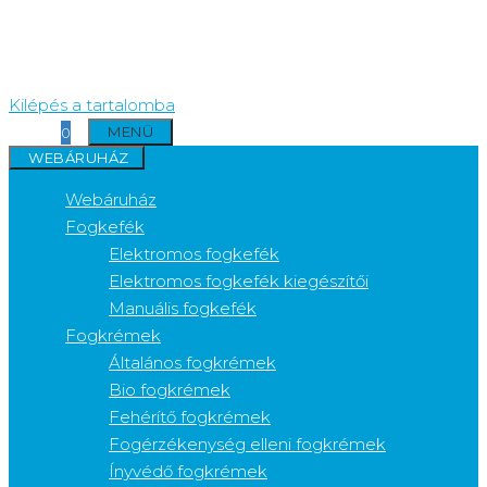
Kilépés a tartalomba
MENÜ
0
WEBÁRUHÁZ
Webáruház
Fogkefék
Elektromos fogkefék
Elektromos fogkefék kiegészítői
Manuális fogkefék
Fogkrémek
Általános fogkrémek
Bio fogkrémek
Fehérítő fogkrémek
Fogérzékenység elleni fogkrémek
Ínyvédő fogkrémek