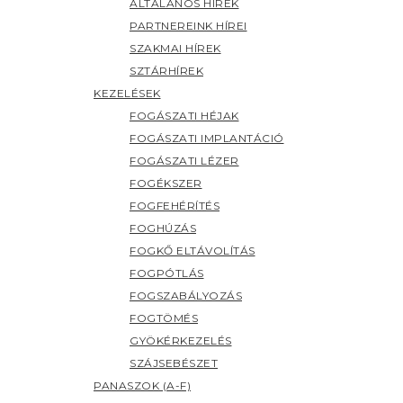
FOGÁSZATI HÉJAK
FOGÁSZATI IMPLANTÁCIÓ
FOGÁSZATI LÉZER
FOGÉKSZER
FOGFEHÉRÍTÉS
FOGHÚZÁS
FOGKŐ ELTÁVOLÍTÁS
FOGPÓTLÁS
FOGSZABÁLYOZÁS
FOGTÖMÉS
GYÖKÉRKEZELÉS
SZÁJSEBÉSZET
PANASZOK (A-F)
AFTA
ÁLLKAPOCSÍZÜLETI
RENDELLENESSÉGEK
BÖLCSESSÉGFOG
ÉGŐ SZÁJ SZINDRÓMA