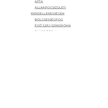
FLUORÓZIS
FOGAK ELSZÍNEZŐDÉSE
FOGCSIKORGATÁS
FOGÉRZÉKENYSÉG
FOGFÁJÁS
FOGKŐ
FOGSZUVASODÁS
FOGZÁS
PANASZOK (H-Z)
HERPESZ
ÍNYBETEGSÉGEK
KILAZULT FOG
NYÁLMIRIGY BETEGSÉGEK
NYELV BETEGSÉGEI
SZÁJHARAPDÁLÁS
SZÁJPENÉSZ
SZÁJSZAG
SZÁJSZÁRAZSÁG