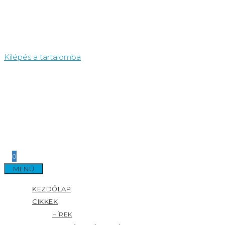
Kilépés a tartalomba
0
MENÜ
KEZDŐLAP
CIKKEK
HÍREK
ÁLTALÁNOS HÍREK
PARTNEREINK HÍREI
SZAKMAI HÍREK
SZTÁRHÍREK
KEZELÉSEK