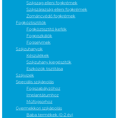
Szájszag elleni fogkrémek
Szájszárazság elleni fogkrémek
Zománcvédő fogkrémek
Fogköztisztítók
Fogköztisztító kefék
Fogpiszkálók
Fogselymek
Szájzuhanyok
Készülékek
Szájzuhany kiegészítők
Eszközök tisztítása
Szájvizek
Speciális szájápolás
Fogszabályzóhoz
Implantátumhoz
Műfogsorhoz
Gyermekkori szájápolás
Baba termékek (0-2 év)