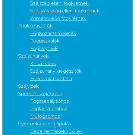
Szájszag elleni fogkrémek
Szájszárazság elleni fogkrémek
Zománcvédő fogkrémek
Fogköztisztítók
Fogköztisztító kefék
Fogpiszkálók
Fogselymek
Szájzuhanyok
Készülékek
Szájzuhany kiegészítők
Eszközök tisztítása
Szájvizek
Speciális szájápolás
Fogszabályzóhoz
Implantátumhoz
Műfogsorhoz
Gyermekkori szájápolás
Baba termékek (0-2 év)