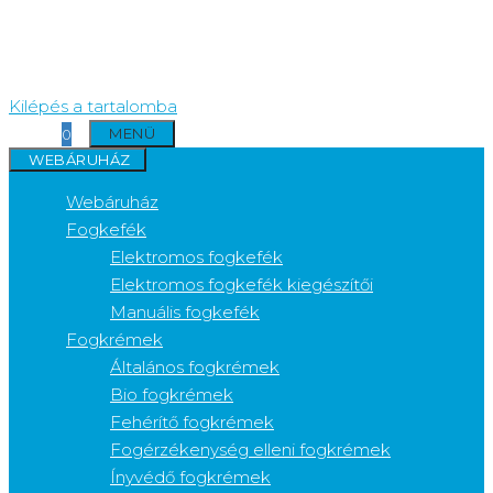
Kilépés a tartalomba
MENÜ
0
WEBÁRUHÁZ
Webáruház
Fogkefék
Elektromos fogkefék
Elektromos fogkefék kiegészítői
Manuális fogkefék
Fogkrémek
Általános fogkrémek
Bio fogkrémek
Fehérítő fogkrémek
Fogérzékenység elleni fogkrémek
Ínyvédő fogkrémek