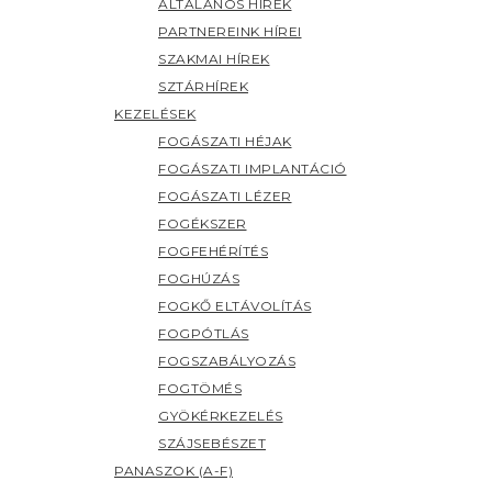
ÁLTALÁNOS HÍREK
PARTNEREINK HÍREI
SZAKMAI HÍREK
SZTÁRHÍREK
KEZELÉSEK
FOGÁSZATI HÉJAK
FOGÁSZATI IMPLANTÁCIÓ
FOGÁSZATI LÉZER
FOGÉKSZER
FOGFEHÉRÍTÉS
FOGHÚZÁS
FOGKŐ ELTÁVOLÍTÁS
FOGPÓTLÁS
FOGSZABÁLYOZÁS
FOGTÖMÉS
GYÖKÉRKEZELÉS
SZÁJSEBÉSZET
PANASZOK (A-F)