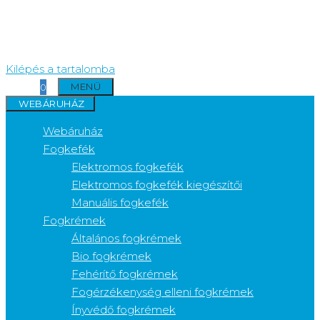
Kilépés a tartalomba
MENÜ
0
WEBÁRUHÁZ
Webáruház
Fogkefék
Elektromos fogkefék
Elektromos fogkefék kiegészítői
Manuális fogkefék
Fogkrémek
Általános fogkrémek
Bio fogkrémek
Fehérítő fogkrémek
Fogérzékenység elleni fogkrémek
Ínyvédő fogkrémek