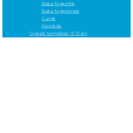
Baba fogkefék
Baba fogkrémek
Cumik
Rágókák
Gyerek termékek (3-12 év)
Elektromos gyerek fogkefék
Gyerek fogkefék
Gyerek fogköztisztítók
Gyerek fogkrémek
Gyerek szájvizek
Kiegészítő termékek
Cukorkák
Fogfehérítők
Fogkefetartók
Fogkrém adagolók
Fogvédők
Gélek
Nyelvkaparók