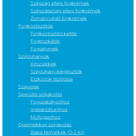
Szájszag elleni fogkrémek
Szájszárazság elleni fogkrémek
Zománcvédő fogkrémek
Fogköztisztítók
Fogköztisztító kefék
Fogpiszkálók
Fogselymek
Szájzuhanyok
Készülékek
Szájzuhany kiegészítők
Eszközök tisztítása
Szájvizek
Speciális szájápolás
Fogszabályzóhoz
Implantátumhoz
Műfogsorhoz
Gyermekkori szájápolás
Baba termékek (0-2 év)