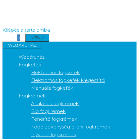
Kilépés a tartalomba
MENÜ
0
WEBÁRUHÁZ
Webáruház
Fogkefék
Elektromos fogkefék
Elektromos fogkefék kiegészítői
Manuális fogkefék
Fogkrémek
Általános fogkrémek
Bio fogkrémek
Fehérítő fogkrémek
Fogérzékenység elleni fogkrémek
Ínyvédő fogkrémek