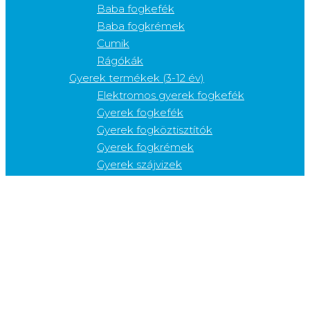
Baba fogkefék
Baba fogkrémek
Cumik
Rágókák
Gyerek termékek (3-12 év)
Elektromos gyerek fogkefék
Gyerek fogkefék
Gyerek fogköztisztítók
Gyerek fogkrémek
Gyerek szájvizek
Kiegészítő termékek
Cukorkák
Fogfehérítők
Fogkefetartók
Fogkrém adagolók
Fogvédők
Gélek
Nyelvkaparók