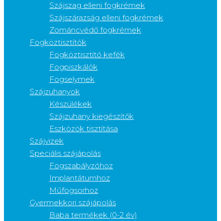
Szájszag elleni fogkrémek
Szájszárazság elleni fogkrémek
Zománcvédő fogkrémek
Fogköztisztítók
Fogköztisztító kefék
Fogpiszkálók
Fogselymek
Szájzuhanyok
Készülékek
Szájzuhany kiegészítők
Eszközök tisztítása
Szájvizek
Speciális szájápolás
Fogszabályzóhoz
Implantátumhoz
Műfogsorhoz
Gyermekkori szájápolás
Baba termékek (0-2 év)