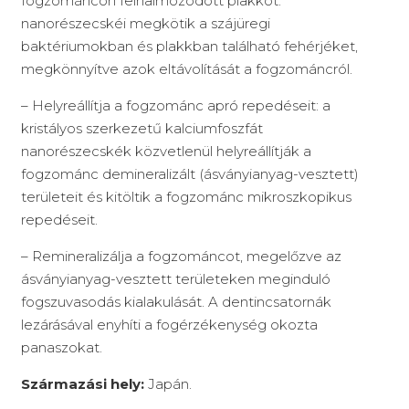
fogzománcon felhalmozódott plakkot:
nanorészecskéi megkötik a szájüregi
baktériumokban és plakkban található fehérjéket,
megkönnyítve azok eltávolítását a fogzománcról.
– Helyreállítja a fogzománc apró repedéseit: a
kristályos szerkezetű kalciumfoszfát
nanorészecskék közvetlenül helyreállítják a
fogzománc demineralizált (ásványianyag-vesztett)
területeit és kitöltik a fogzománc mikroszkopikus
repedéseit.
– Remineralizálja a fogzománcot, megelőzve az
ásványianyag-vesztett területeken meginduló
fogszuvasodás kialakulását. A dentincsatornák
lezárásával enyhíti a fogérzékenység okozta
panaszokat.
Származási hely:
Japán.