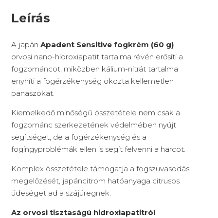
Leírás
A japán
Apadent Sensitive fogkrém (60 g)
orvosi nano-hidroxiapatit tartalma révén erősíti a
fogzománcot, miközben kálium-nitrát tartalma
enyhíti a fogérzékenység okozta kellemetlen
panaszokat.
Kiemelkedő minőségű összetétele nem csak a
fogzománc szerkezetének védelmében nyújt
segítséget, de a fogérzékenység és a
fogíngyproblémák ellen is segít felvenni a harcot.
Komplex összetétele támogatja a fogszuvasodás
megelőzését, japáncitrom hatóanyaga citrusos
üdeséget ad a szájüregnek.
Az orvosi tisztaságú hidroxiapatitról