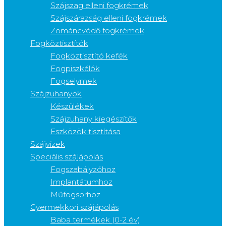
Szájszag elleni fogkrémek
Szájszárazság elleni fogkrémek
Zománcvédő fogkrémek
Fogköztisztítók
Fogköztisztító kefék
Fogpiszkálók
Fogselymek
Szájzuhanyok
Készülékek
Szájzuhany kiegészítők
Eszközök tisztítása
Szájvizek
Speciális szájápolás
Fogszabályzóhoz
Implantátumhoz
Műfogsorhoz
Gyermekkori szájápolás
Baba termékek (0-2 év)