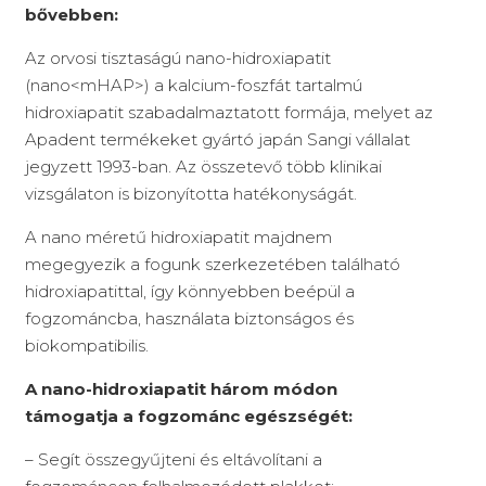
bővebben:
Az orvosi tisztaságú nano-hidroxiapatit
(nano<mHAP>) a kalcium-foszfát tartalmú
hidroxiapatit szabadalmaztatott formája, melyet az
Apadent termékeket gyártó japán Sangi vállalat
jegyzett 1993-ban. Az összetevő több klinikai
vizsgálaton is bizonyította hatékonyságát.
A nano méretű hidroxiapatit majdnem
megegyezik a fogunk szerkezetében található
hidroxiapatittal, így könnyebben beépül a
fogzománcba, használata biztonságos és
biokompatibilis.
A nano-hidroxiapatit három módon
támogatja a fogzománc egészségét:
– Segít összegyűjteni és eltávolítani a