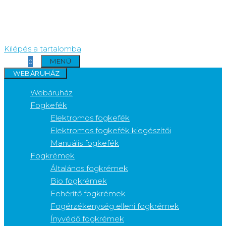
Kilépés a tartalomba
MENÜ
0
WEBÁRUHÁZ
Webáruház
Fogkefék
Elektromos fogkefék
Elektromos fogkefék kiegészítői
Manuális fogkefék
Fogkrémek
Általános fogkrémek
Bio fogkrémek
Fehérítő fogkrémek
Fogérzékenység elleni fogkrémek
Ínyvédő fogkrémek