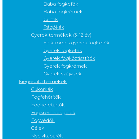
Baba fogkefék
Baba fogkrémek
Cumik
Rágókák
Gyerek termékek (3-12 év)
Elektromos gyerek fogkefék
Gyerek fogkefék
Gyerek fogköztisztítók
Gyerek fogkrémek
Gyerek szájvizek
Kiegészítő termékek
Cukorkák
Fogfehérítők
Fogkefetartók
Fogkrém adagolók
Fogvédők
Gélek
Nyelvkaparók