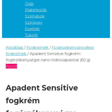
Órák
Plakkfestők
Szájhabok
Szájspray
Szettek
Tükrök
Kezdőlap
/
Fogkrémek
/
Fogérzékenység elleni
fogkrémek
/ Apadent Sensitive fogkrém
fogérzékenységre nano-hidroxiapatittal (60 g)
Akció!
Apadent Sensitive
fogkrém