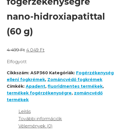
fogérzékenységre
nano-hidroxiapatittal
(60 g)
4 499
Ft
4 049
Ft
Elfogyott
Cikkszám:
ASP360
Kategóriák:
Fogérzékenység
elleni fogkrémek
,
Zománcvédő fogkrémek
Címkék:
Apadent
,
fluoridmentes termékek
,
termékek fogérzékenységre
,
zománcvédő
termékek
Leírás
További információk
Vélemények (0)