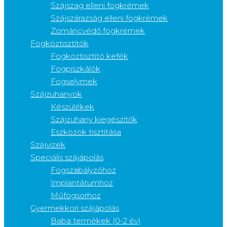
Szájszag elleni fogkrémek
Szájszárazság elleni fogkrémek
Zománcvédő fogkrémek
Fogköztisztítók
Fogköztisztító kefék
Fogpiszkálók
Fogselymek
Szájzuhanyok
Készülékek
Szájzuhany kiegészítők
Eszközök tisztítása
Szájvizek
Speciális szájápolás
Fogszabályzóhoz
Implantátumhoz
Műfogsorhoz
Gyermekkori szájápolás
Baba termékek (0-2 év)