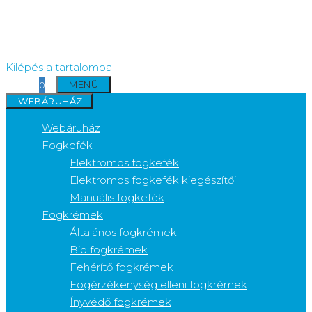
Kilépés a tartalomba
MENÜ
0
WEBÁRUHÁZ
Webáruház
Fogkefék
Elektromos fogkefék
Elektromos fogkefék kiegészítői
Manuális fogkefék
Fogkrémek
Általános fogkrémek
Bio fogkrémek
Fehérítő fogkrémek
Fogérzékenység elleni fogkrémek
Ínyvédő fogkrémek