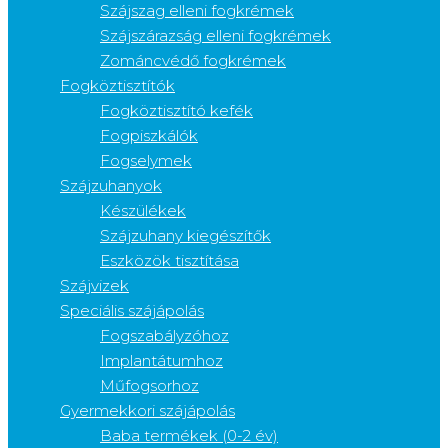
Szájszag elleni fogkrémek
Szájszárazság elleni fogkrémek
Zománcvédő fogkrémek
Fogköztisztítók
Fogköztisztító kefék
Fogpiszkálók
Fogselymek
Szájzuhanyok
Készülékek
Szájzuhany kiegészítők
Eszközök tisztítása
Szájvizek
Speciális szájápolás
Fogszabályzóhoz
Implantátumhoz
Műfogsorhoz
Gyermekkori szájápolás
Baba termékek (0-2 év)