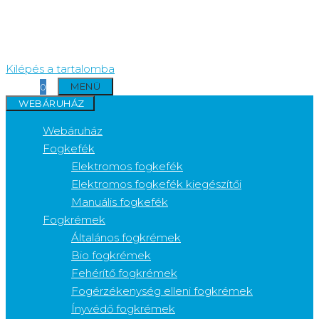
Kilépés a tartalomba
MENÜ
0
WEBÁRUHÁZ
Webáruház
Fogkefék
Elektromos fogkefék
Elektromos fogkefék kiegészítői
Manuális fogkefék
Fogkrémek
Általános fogkrémek
Bio fogkrémek
Fehérítő fogkrémek
Fogérzékenység elleni fogkrémek
Ínyvédő fogkrémek