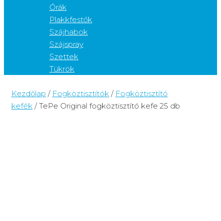
Órák
Plakkfestők
Szájhabok
Szájspray
Szettek
Tükrök
Kezdőlap
/
Fogköztisztítók
/
Fogköztisztító
kefék
/ TePe Original fogköztisztító kefe 25 db