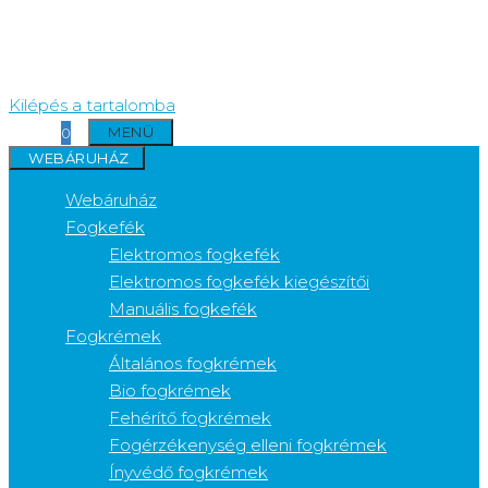
Kilépés a tartalomba
MENÜ
0
WEBÁRUHÁZ
Webáruház
Fogkefék
Elektromos fogkefék
Elektromos fogkefék kiegészítői
Manuális fogkefék
Fogkrémek
Általános fogkrémek
Bio fogkrémek
Fehérítő fogkrémek
Fogérzékenység elleni fogkrémek
Ínyvédő fogkrémek