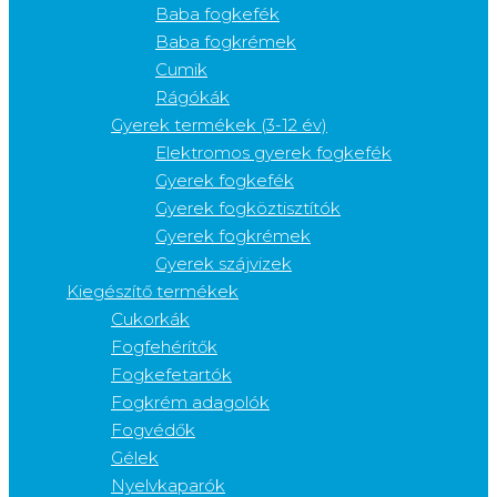
Baba fogkefék
Baba fogkrémek
Cumik
Rágókák
Gyerek termékek (3-12 év)
Elektromos gyerek fogkefék
Gyerek fogkefék
Gyerek fogköztisztítók
Gyerek fogkrémek
Gyerek szájvizek
Kiegészítő termékek
Cukorkák
Fogfehérítők
Fogkefetartók
Fogkrém adagolók
Fogvédők
Gélek
Nyelvkaparók