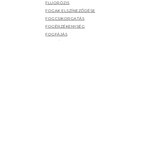
FLUORÓZIS
FOGAK ELSZÍNEZŐDÉSE
FOGCSIKORGATÁS
FOGÉRZÉKENYSÉG
FOGFÁJÁS
FOGKŐ
FOGSZUVASODÁS
FOGZÁS
PANASZOK (H-Z)
HERPESZ
ÍNYBETEGSÉGEK
KILAZULT FOG
NYÁLMIRIGY BETEGSÉGEK
NYELV BETEGSÉGEI
SZÁJHARAPDÁLÁS
SZÁJPENÉSZ
SZÁJSZAG
SZÁJSZÁRAZSÁG