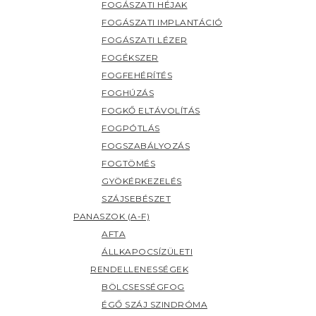
FOGÁSZATI HÉJAK
FOGÁSZATI IMPLANTÁCIÓ
FOGÁSZATI LÉZER
FOGÉKSZER
FOGFEHÉRÍTÉS
FOGHÚZÁS
FOGKŐ ELTÁVOLÍTÁS
FOGPÓTLÁS
FOGSZABÁLYOZÁS
FOGTÖMÉS
GYÖKÉRKEZELÉS
SZÁJSEBÉSZET
PANASZOK (A-F)
AFTA
ÁLLKAPOCSÍZÜLETI
RENDELLENESSÉGEK
BÖLCSESSÉGFOG
ÉGŐ SZÁJ SZINDRÓMA