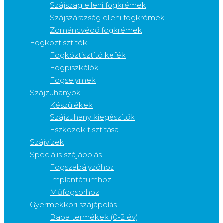
Szájszag elleni fogkrémek
Szájszárazság elleni fogkrémek
Zománcvédő fogkrémek
Fogköztisztítók
Fogköztisztító kefék
Fogpiszkálók
Fogselymek
Szájzuhanyok
Készülékek
Szájzuhany kiegészítők
Eszközök tisztítása
Szájvizek
Speciális szájápolás
Fogszabályzóhoz
Implantátumhoz
Műfogsorhoz
Gyermekkori szájápolás
Baba termékek (0-2 év)