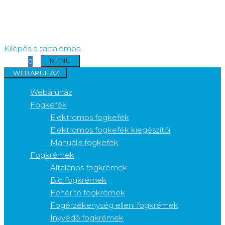
Kilépés a tartalomba
MENÜ
0
WEBÁRUHÁZ
Webáruház
Fogkefék
Elektromos fogkefék
Elektromos fogkefék kiegészítői
Manuális fogkefék
Fogkrémek
Általános fogkrémek
Bio fogkrémek
Fehérítő fogkrémek
Fogérzékenység elleni fogkrémek
Ínyvédő fogkrémek