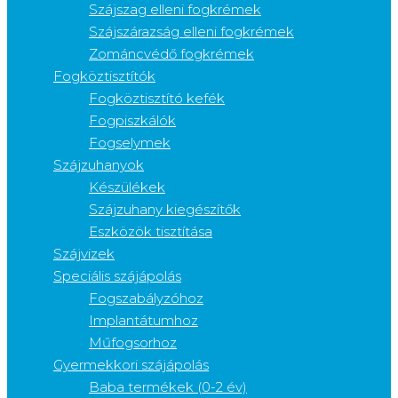
Szájszag elleni fogkrémek
Szájszárazság elleni fogkrémek
Zománcvédő fogkrémek
Fogköztisztítók
Fogköztisztító kefék
Fogpiszkálók
Fogselymek
Szájzuhanyok
Készülékek
Szájzuhany kiegészítők
Eszközök tisztítása
Szájvizek
Speciális szájápolás
Fogszabályzóhoz
Implantátumhoz
Műfogsorhoz
Gyermekkori szájápolás
Baba termékek (0-2 év)