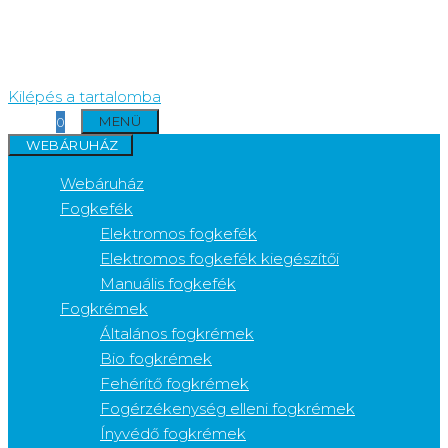
Kilépés a tartalomba
MENÜ
0
WEBÁRUHÁZ
Webáruház
Fogkefék
Elektromos fogkefék
Elektromos fogkefék kiegészítői
Manuális fogkefék
Fogkrémek
Általános fogkrémek
Bio fogkrémek
Fehérítő fogkrémek
Fogérzékenység elleni fogkrémek
Ínyvédő fogkrémek