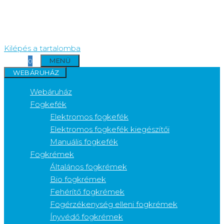
Kilépés a tartalomba
MENÜ
0
WEBÁRUHÁZ
Webáruház
Fogkefék
Elektromos fogkefék
Elektromos fogkefék kiegészítői
Manuális fogkefék
Fogkrémek
Általános fogkrémek
Bio fogkrémek
Fehérítő fogkrémek
Fogérzékenység elleni fogkrémek
Ínyvédő fogkrémek