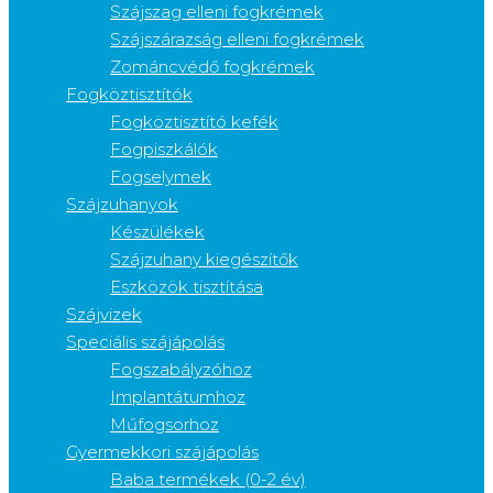
Szájszag elleni fogkrémek
Szájszárazság elleni fogkrémek
Zománcvédő fogkrémek
Fogköztisztítók
Fogköztisztító kefék
Fogpiszkálók
Fogselymek
Szájzuhanyok
Készülékek
Szájzuhany kiegészítők
Eszközök tisztítása
Szájvizek
Speciális szájápolás
Fogszabályzóhoz
Implantátumhoz
Műfogsorhoz
Gyermekkori szájápolás
Baba termékek (0-2 év)