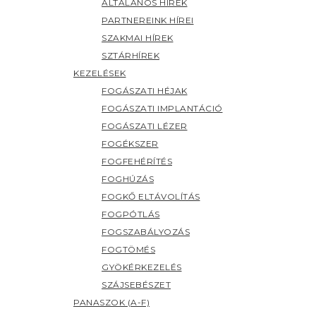
ÁLTALÁNOS HÍREK
PARTNEREINK HÍREI
SZAKMAI HÍREK
SZTÁRHÍREK
KEZELÉSEK
FOGÁSZATI HÉJAK
FOGÁSZATI IMPLANTÁCIÓ
FOGÁSZATI LÉZER
FOGÉKSZER
FOGFEHÉRÍTÉS
FOGHÚZÁS
FOGKŐ ELTÁVOLÍTÁS
FOGPÓTLÁS
FOGSZABÁLYOZÁS
FOGTÖMÉS
GYÖKÉRKEZELÉS
SZÁJSEBÉSZET
PANASZOK (A-F)