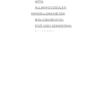
AFTA
ÁLLKAPOCSÍZÜLETI
RENDELLENESSÉGEK
BÖLCSESSÉGFOG
ÉGŐ SZÁJ SZINDRÓMA
FLUORÓZIS
FOGAK ELSZÍNEZŐDÉSE
FOGCSIKORGATÁS
FOGÉRZÉKENYSÉG
FOGFÁJÁS
FOGKŐ
FOGSZUVASODÁS
FOGZÁS
PANASZOK (H-Z)
HERPESZ
ÍNYBETEGSÉGEK
KILAZULT FOG
NYÁLMIRIGY BETEGSÉGEK