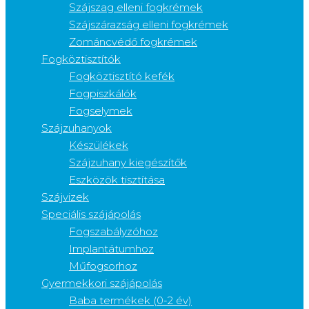
Szájszag elleni fogkrémek
Szájszárazság elleni fogkrémek
Zománcvédő fogkrémek
Fogköztisztítók
Fogköztisztító kefék
Fogpiszkálók
Fogselymek
Szájzuhanyok
Készülékek
Szájzuhany kiegészítők
Eszközök tisztítása
Szájvizek
Speciális szájápolás
Fogszabályzóhoz
Implantátumhoz
Műfogsorhoz
Gyermekkori szájápolás
Baba termékek (0-2 év)