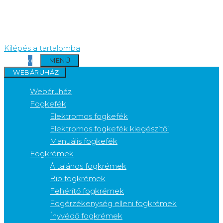
Kilépés a tartalomba
MENÜ
0
WEBÁRUHÁZ
Webáruház
Fogkefék
Elektromos fogkefék
Elektromos fogkefék kiegészítői
Manuális fogkefék
Fogkrémek
Általános fogkrémek
Bio fogkrémek
Fehérítő fogkrémek
Fogérzékenység elleni fogkrémek
Ínyvédő fogkrémek