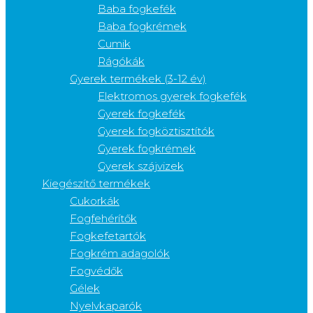
Baba fogkefék
Baba fogkrémek
Cumik
Rágókák
Gyerek termékek (3-12 év)
Elektromos gyerek fogkefék
Gyerek fogkefék
Gyerek fogköztisztítók
Gyerek fogkrémek
Gyerek szájvizek
Kiegészítő termékek
Cukorkák
Fogfehérítők
Fogkefetartók
Fogkrém adagolók
Fogvédők
Gélek
Nyelvkaparók