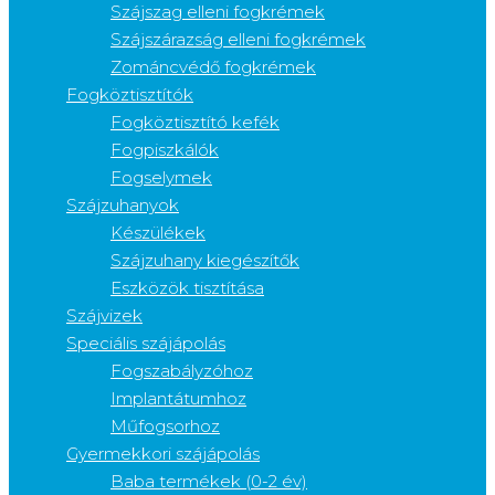
Szájszag elleni fogkrémek
Szájszárazság elleni fogkrémek
Zománcvédő fogkrémek
Fogköztisztítók
Fogköztisztító kefék
Fogpiszkálók
Fogselymek
Szájzuhanyok
Készülékek
Szájzuhany kiegészítők
Eszközök tisztítása
Szájvizek
Speciális szájápolás
Fogszabályzóhoz
Implantátumhoz
Műfogsorhoz
Gyermekkori szájápolás
Baba termékek (0-2 év)