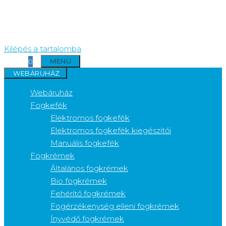
Kilépés a tartalomba
MENÜ
0
WEBÁRUHÁZ
Webáruház
Fogkefék
Elektromos fogkefék
Elektromos fogkefék kiegészítői
Manuális fogkefék
Fogkrémek
Általános fogkrémek
Bio fogkrémek
Fehérítő fogkrémek
Fogérzékenység elleni fogkrémek
Ínyvédő fogkrémek