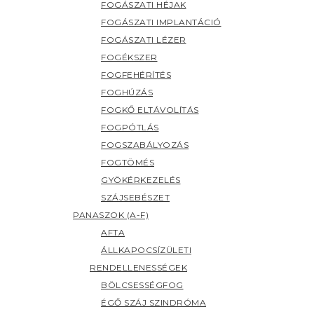
FOGÁSZATI HÉJAK
FOGÁSZATI IMPLANTÁCIÓ
FOGÁSZATI LÉZER
FOGÉKSZER
FOGFEHÉRÍTÉS
FOGHÚZÁS
FOGKŐ ELTÁVOLÍTÁS
FOGPÓTLÁS
FOGSZABÁLYOZÁS
FOGTÖMÉS
GYÖKÉRKEZELÉS
SZÁJSEBÉSZET
PANASZOK (A-F)
AFTA
ÁLLKAPOCSÍZÜLETI
RENDELLENESSÉGEK
BÖLCSESSÉGFOG
ÉGŐ SZÁJ SZINDRÓMA