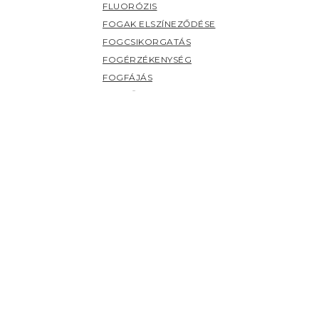
FLUORÓZIS
FOGAK ELSZÍNEZŐDÉSE
FOGCSIKORGATÁS
FOGÉRZÉKENYSÉG
FOGFÁJÁS
FOGKŐ
FOGSZUVASODÁS
FOGZÁS
PANASZOK (H-Z)
HERPESZ
ÍNYBETEGSÉGEK
KILAZULT FOG
NYÁLMIRIGY BETEGSÉGEK
NYELV BETEGSÉGEI
SZÁJHARAPDÁLÁS
SZÁJPENÉSZ
SZÁJSZAG
SZÁJSZÁRAZSÁG