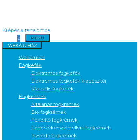
Kilépés a tartalomba
MENÜ
0
WEBÁRUHÁZ
Webáruház
Fogkefék
Elektromos fogkefék
Elektromos fogkefék kiegészítői
Manuális fogkefék
Fogkrémek
Általános fogkrémek
Bio fogkrémek
Fehérítő fogkrémek
Fogérzékenység elleni fogkrémek
Ínyvédő fogkrémek