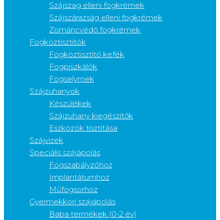
Szájszag elleni fogkrémek
Szájszárazság elleni fogkrémek
Zománcvédő fogkrémek
Fogköztisztítók
Fogköztisztító kefék
Fogpiszkálók
Fogselymek
Szájzuhanyok
Készülékek
Szájzuhany kiegészítők
Eszközök tisztítása
Szájvizek
Speciális szájápolás
Fogszabályzóhoz
Implantátumhoz
Műfogsorhoz
Gyermekkori szájápolás
Baba termékek (0-2 év)