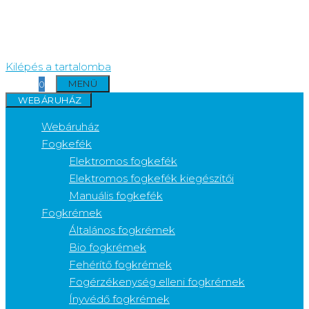
Kilépés a tartalomba
MENÜ
0
WEBÁRUHÁZ
Webáruház
Fogkefék
Elektromos fogkefék
Elektromos fogkefék kiegészítői
Manuális fogkefék
Fogkrémek
Általános fogkrémek
Bio fogkrémek
Fehérítő fogkrémek
Fogérzékenység elleni fogkrémek
Ínyvédő fogkrémek