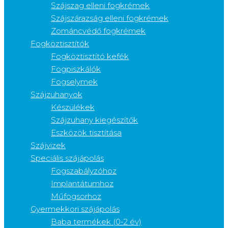
Szájszag elleni fogkrémek
Szájszárazság elleni fogkrémek
Zománcvédő fogkrémek
Fogköztisztítók
Fogköztisztító kefék
Fogpiszkálók
Fogselymek
Szájzuhanyok
Készülékek
Szájzuhany kiegészítők
Eszközök tisztítása
Szájvizek
Speciális szájápolás
Fogszabályzóhoz
Implantátumhoz
Műfogsorhoz
Gyermekkori szájápolás
Baba termékek (0-2 év)