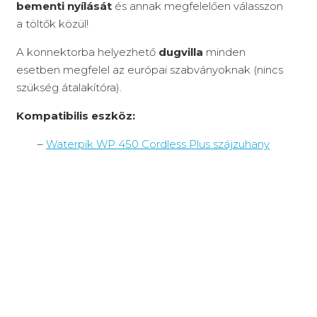
bementi nyílását
és annak megfelelően válasszon
a töltők közül!
A konnektorba helyezhető
dugvilla
minden
esetben megfelel az európai szabványoknak (nincs
szükség átalakítóra).
Kompatibilis eszköz:
–
Waterpik WP 450 Cordless Plus szájzuhany