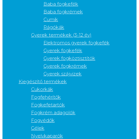
Baba fogkefék
Baba fogkrémek
Cumik
Rágókák
Gyerek termékek (3-12 év)
Elektromos gyerek fogkefék
Gyerek fogkefék
Gyerek fogköztisztítók
Gyerek fogkrémek
Gyerek szájvizek
Kiegészítő termékek
Cukorkák
Fogfehérítők
Fogkefetartók
Fogkrém adagolók
Fogvédők
Gélek
Nyelvkaparók