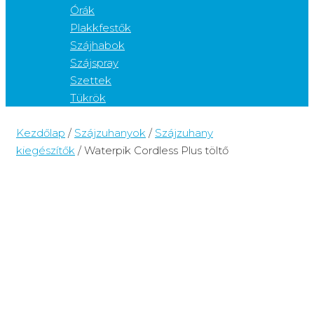
Órák
Plakkfestők
Szájhabok
Szájspray
Szettek
Tükrök
Kezdőlap
/
Szájzuhanyok
/
Szájzuhany
kiegészítők
/ Waterpik Cordless Plus töltő