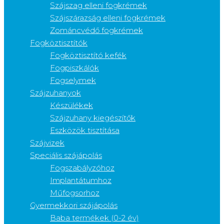
Szájszag elleni fogkrémek
Szájszárazság elleni fogkrémek
Zománcvédő fogkrémek
Fogköztisztítók
Fogköztisztító kefék
Fogpiszkálók
Fogselymek
Szájzuhanyok
Készülékek
Szájzuhany kiegészítők
Eszközök tisztítása
Szájvizek
Speciális szájápolás
Fogszabályzóhoz
Implantátumhoz
Műfogsorhoz
Gyermekkori szájápolás
Baba termékek (0-2 év)