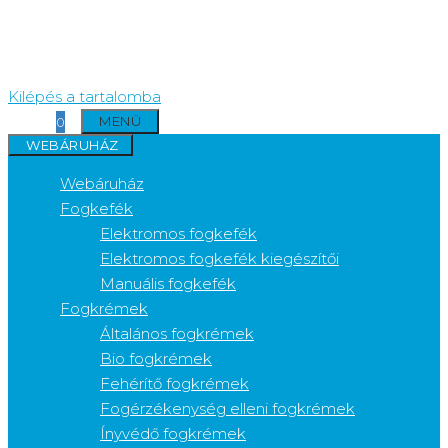
Kilépés a tartalomba
MENÜ
0
WEBÁRUHÁZ
Webáruház
Fogkefék
Elektromos fogkefék
Elektromos fogkefék kiegészítői
Manuális fogkefék
Fogkrémek
Általános fogkrémek
Bio fogkrémek
Fehérítő fogkrémek
Fogérzékenység elleni fogkrémek
Ínyvédő fogkrémek