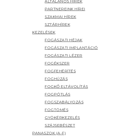
ÁLTALÁNOS HÍREK
PARTNEREINK HÍREI
SZAKMAI HÍREK
SZTÁRHÍREK
KEZELÉSEK
FOGÁSZATI HÉJAK
FOGÁSZATI IMPLANTÁCIÓ
FOGÁSZATI LÉZER
FOGÉKSZER
FOGFEHÉRÍTÉS
FOGHÚZÁS
FOGKŐ ELTÁVOLÍTÁS
FOGPÓTLÁS
FOGSZABÁLYOZÁS
FOGTÖMÉS
GYÖKÉRKEZELÉS
SZÁJSEBÉSZET
PANASZOK (A-F)