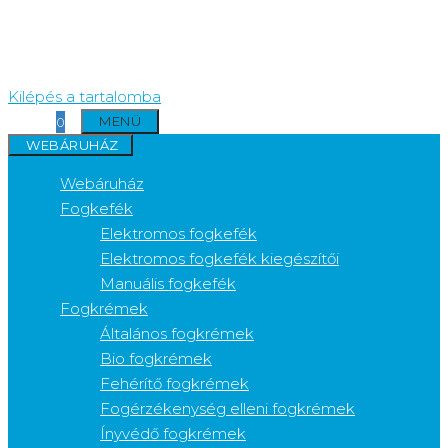
Kilépés a tartalomba
MENÜ
0
WEBÁRUHÁZ
Webáruház
Fogkefék
Elektromos fogkefék
Elektromos fogkefék kiegészítői
Manuális fogkefék
Fogkrémek
Általános fogkrémek
Bio fogkrémek
Fehérítő fogkrémek
Fogérzékenység elleni fogkrémek
Ínyvédő fogkrémek