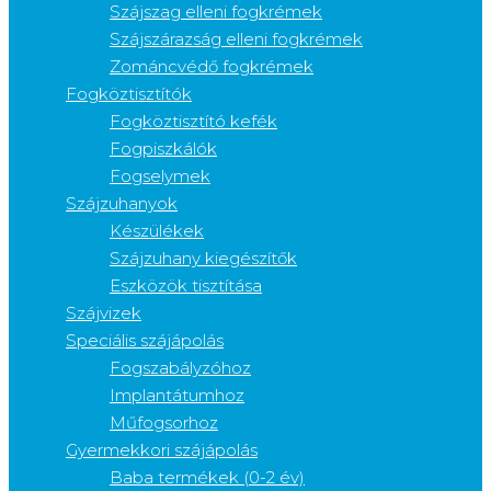
Szájszag elleni fogkrémek
Szájszárazság elleni fogkrémek
Zománcvédő fogkrémek
Fogköztisztítók
Fogköztisztító kefék
Fogpiszkálók
Fogselymek
Szájzuhanyok
Készülékek
Szájzuhany kiegészítők
Eszközök tisztítása
Szájvizek
Speciális szájápolás
Fogszabályzóhoz
Implantátumhoz
Műfogsorhoz
Gyermekkori szájápolás
Baba termékek (0-2 év)