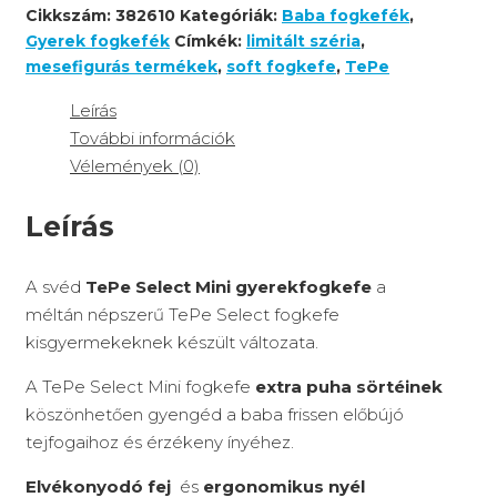
Cikkszám:
382610
Kategóriák:
Baba fogkefék
,
Gyerek fogkefék
Címkék:
limitált széria
,
mesefigurás termékek
,
soft fogkefe
,
TePe
Leírás
További információk
Vélemények (0)
Leírás
A svéd
TePe Select Mini gyerekfogkefe
a
méltán népszerű TePe Select fogkefe
kisgyermekeknek készült változata.
A TePe Select Mini fogkefe
extra puha sörtéinek
köszönhetően gyengéd a baba frissen előbújó
tejfogaihoz és érzékeny ínyéhez.
Elvékonyodó fej
és
ergonomikus nyél