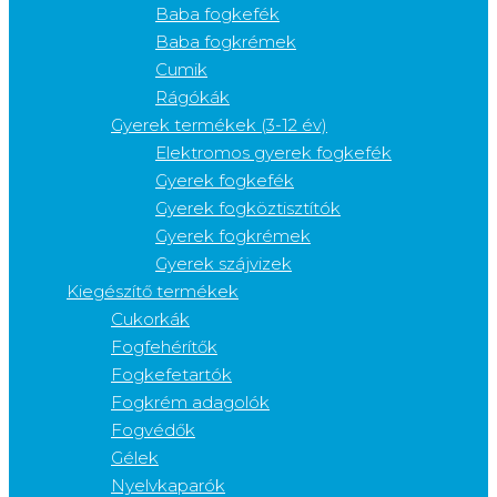
Baba fogkefék
Baba fogkrémek
Cumik
Rágókák
Gyerek termékek (3-12 év)
Elektromos gyerek fogkefék
Gyerek fogkefék
Gyerek fogköztisztítók
Gyerek fogkrémek
Gyerek szájvizek
Kiegészítő termékek
Cukorkák
Fogfehérítők
Fogkefetartók
Fogkrém adagolók
Fogvédők
Gélek
Nyelvkaparók