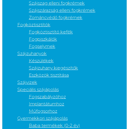
Szájszag elleni fogkrémek
Szájszárazság elleni fogkrémek
Zománcvédő fogkrémek
Fogköztisztítók
Fogköztisztító kefék
Fogpiszkálók
Fogselymek
Szájzuhanyok
Készülékek
Szájzuhany kiegészítők
Eszközök tisztítása
Szájvizek
Speciális szájápolás
Fogszabályzóhoz
Implantátumhoz
Műfogsorhoz
Gyermekkori szájápolás
Baba termékek (0-2 év)