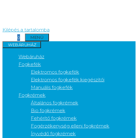
Kilépés a tartalomba
MENÜ
0
WEBÁRUHÁZ
Webáruház
Fogkefék
Elektromos fogkefék
Elektromos fogkefék kiegészítői
Manuális fogkefék
Fogkrémek
Általános fogkrémek
Bio fogkrémek
Fehérítő fogkrémek
Fogérzékenység elleni fogkrémek
Ínyvédő fogkrémek