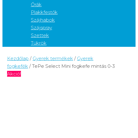
Órák
Plakkfestők
Szájhabok
Szájspray
Szettek
Tükrök
Kezdőlap
/
Gyerek termékek
/
Gyerek
fogkefék
/ TePe Select Mini fogkefe mintás 0-3
Akció!