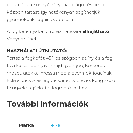
garantálja a könnyű irányíthatóságot és biztos
kézben tartást, így hatékonyan segíthetjük
gyermekünk fogainak ápolását.
A fogkefe nyaka forró víz hatására
elhajlítható
.
Vegyes színek.
HASZNÁLATI ÚTMUTATÓ:
Tartsa a fogkefét 45°-os szögben az íny és a fog
találkozási pontjára, majd gyengéd, körkörös
mozdulatokkal mossa meg a gyermek fogainak
külső-, belső- és rágófelszínét is. 6 éves korig szülői
felügyelet ajánlott a fogmosásokhoz.
További információk
Márka
TePe