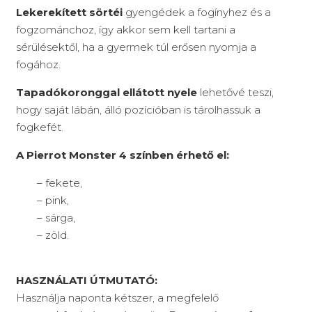
Lekerekített sörtéi
gyengédek a fogínyhez és a
fogzománchoz, így akkor sem kell tartani a
sérülésektől, ha a gyermek túl erősen nyomja a
fogához.
Tapadókoronggal ellátott nyele
lehetővé teszi,
hogy saját lábán, álló pozícióban is tárolhassuk a
fogkefét.
A Pierrot Monster 4 színben érhető el:
– fekete,
– pink,
– sárga,
– zöld.
HASZNÁLATI ÚTMUTATÓ:
Használja naponta kétszer, a megfelelő