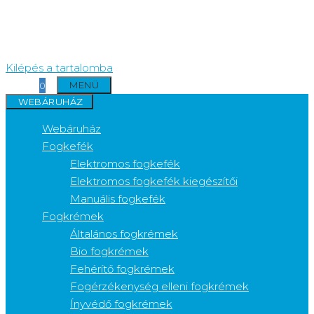
Kilépés a tartalomba
MENÜ
0
WEBÁRUHÁZ
Webáruház
Fogkefék
Elektromos fogkefék
Elektromos fogkefék kiegészítői
Manuális fogkefék
Fogkrémek
Általános fogkrémek
Bio fogkrémek
Fehérítő fogkrémek
Fogérzékenység elleni fogkrémek
Ínyvédő fogkrémek