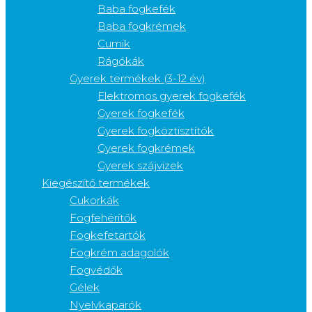
Baba fogkefék
Baba fogkrémek
Cumik
Rágókák
Gyerek termékek (3-12 év)
Elektromos gyerek fogkefék
Gyerek fogkefék
Gyerek fogköztisztítók
Gyerek fogkrémek
Gyerek szájvizek
Kiegészítő termékek
Cukorkák
Fogfehérítők
Fogkefetartók
Fogkrém adagolók
Fogvédők
Gélek
Nyelvkaparók