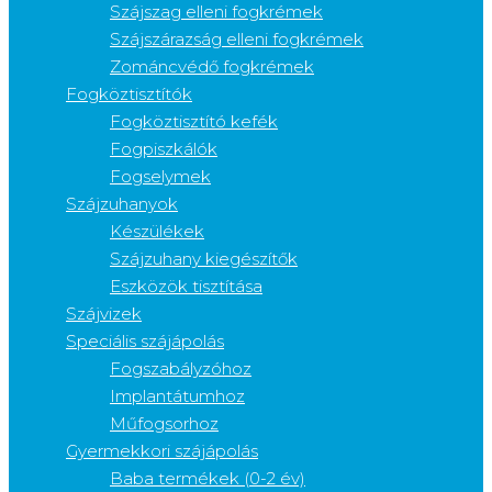
Szájszag elleni fogkrémek
Szájszárazság elleni fogkrémek
Zománcvédő fogkrémek
Fogköztisztítók
Fogköztisztító kefék
Fogpiszkálók
Fogselymek
Szájzuhanyok
Készülékek
Szájzuhany kiegészítők
Eszközök tisztítása
Szájvizek
Speciális szájápolás
Fogszabályzóhoz
Implantátumhoz
Műfogsorhoz
Gyermekkori szájápolás
Baba termékek (0-2 év)