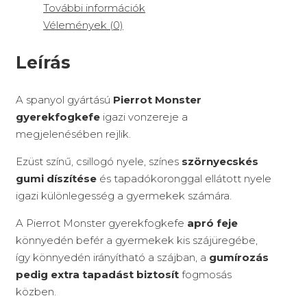
További információk
Vélemények (0)
Leírás
A spanyol gyártású
Pierrot Monster
gyerekfogkefe
igazi vonzereje a
megjelenésében rejlik.
Ezüst színű, csillogó nyele, színes
szörnyecskés
gumi díszítése
és tapadókoronggal ellátott nyele
igazi különlegesség a gyermekek számára.
A Pierrot Monster gyerekfogkefe
apró feje
könnyedén befér a gyermekek kis szájüregébe,
így könnyedén irányítható a szájban, a
gumírozás
pedig extra tapadást biztosít
fogmosás
közben.