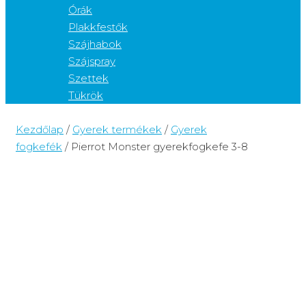
Órák
Plakkfestők
Szájhabok
Szájspray
Szettek
Tükrök
Kezdőlap
/
Gyerek termékek
/
Gyerek
fogkefék
/ Pierrot Monster gyerekfogkefe 3-8