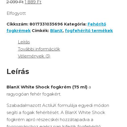
2 099
Ft
1 889
Ft
Elfogyott
Cikkszám:
8017331035696
Kategória:
Fehérítő
fogkrémek
Címkék:
BlanX
,
fogfehérítő termékek
Leírás
További információk
Vélemények (3)
Leírás
BlanX White Shock fogkrém (75 ml)
a
ragyogóan fehér fogakért.
Szabadalmazott ActiluX formulája egyedi módon
segíti a fogak fehérítését. A BlanX White Shock
fogkrém apró részecskéi hozzátapadva a
fogzománchoz egész nap kifejtik fogfehérítő