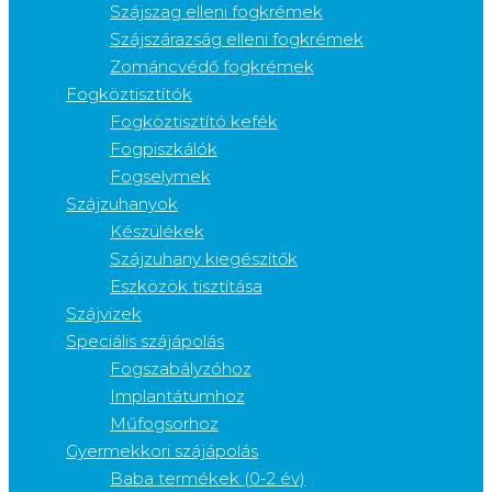
Szájszag elleni fogkrémek
Szájszárazság elleni fogkrémek
Zománcvédő fogkrémek
Fogköztisztítók
Fogköztisztító kefék
Fogpiszkálók
Fogselymek
Szájzuhanyok
Készülékek
Szájzuhany kiegészítők
Eszközök tisztítása
Szájvizek
Speciális szájápolás
Fogszabályzóhoz
Implantátumhoz
Műfogsorhoz
Gyermekkori szájápolás
Baba termékek (0-2 év)