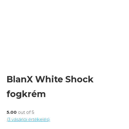
BlanX White Shock
fogkrém
5.00
out of 5
(
3
vásárlói értékelés)