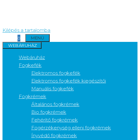
Kilépés a tartalomba
MENÜ
0
WEBÁRUHÁZ
Webáruház
Fogkefék
Elektromos fogkefék
Elektromos fogkefék kiegészítői
Manuális fogkefék
Fogkrémek
Általános fogkrémek
Bio fogkrémek
Fehérítő fogkrémek
Fogérzékenység elleni fogkrémek
Ínyvédő fogkrémek