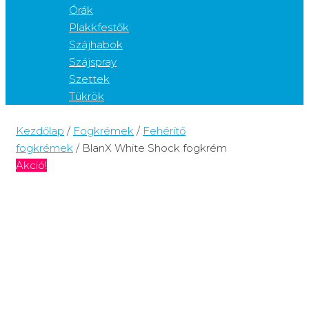
Órák
Plakkfestők
Szájhabok
Szájspray
Szettek
Tükrök
Kezdőlap
/
Fogkrémek
/
Fehérítő
fogkrémek
/ BlanX White Shock fogkrém
Akció!