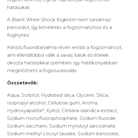
hatásukat.
A BlanX White Shock fogkrém nem tartalmaz
peroxidot, így kíméletes a fogzománchoz és a
fogínyhez.
Kettős fluoridtartalma révén erősíti a fogzománcot,
ami ellenállóbbá válik a savas italok és ételek
okozta hatásokkal szemben, így hatékonyabban
megelőzhető a fogszuvasodás.
Összetevők:
Aqua, Sorbitol, Hydrated silica, Glycerin, Silica,
Isopropyl alcohol, Cellulose gum, Aroma,
Hydroxyapatite*, Xylitol, Cetraria islandica extract,
Sodium monofluorophosphate, Sodium fluoride,
Sodium saccharin, Sodium myristoyl sarcosinate,
Sodium methyl cocoyl taurate, Sodium benzoate,