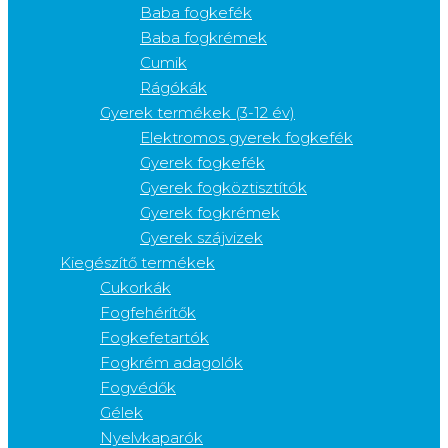
Baba fogkefék
Baba fogkrémek
Cumik
Rágókák
Gyerek termékek (3-12 év)
Elektromos gyerek fogkefék
Gyerek fogkefék
Gyerek fogköztisztítók
Gyerek fogkrémek
Gyerek szájvizek
Kiegészítő termékek
Cukorkák
Fogfehérítők
Fogkefetartók
Fogkrém adagolók
Fogvédők
Gélek
Nyelvkaparók