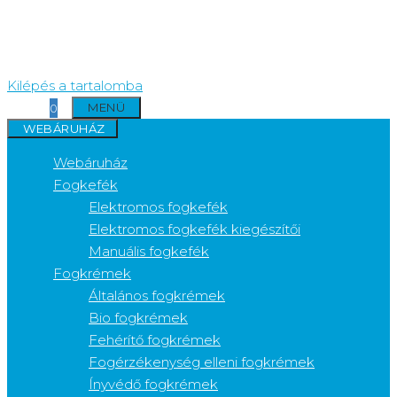
Kilépés a tartalomba
MENÜ
0
WEBÁRUHÁZ
Webáruház
Fogkefék
Elektromos fogkefék
Elektromos fogkefék kiegészítői
Manuális fogkefék
Fogkrémek
Általános fogkrémek
Bio fogkrémek
Fehérítő fogkrémek
Fogérzékenység elleni fogkrémek
Ínyvédő fogkrémek