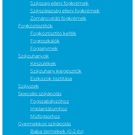
Szájszag elleni fogkrémek
Szájszárazság elleni fogkrémek
Zománcvédő fogkrémek
Fogköztisztítók
Fogköztisztító kefék
Fogpiszkálók
Fogselymek
Szájzuhanyok
Készülékek
Szájzuhany kiegészítők
Eszközök tisztítása
Szájvizek
Speciális szájápolás
Fogszabályzóhoz
Implantátumhoz
Műfogsorhoz
Gyermekkori szájápolás
Baba termékek (0-2 év)