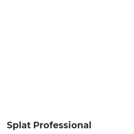
Splat Professional
duzzadó fogselyem –
eper ízű
1 699
Ft
1 529
Ft
Elfogyott
Cikkszám:
123294
Kategória:
Fogselymek
Címke:
SPLAT
Leírás
További információk
Vélemények (0)
Leírás