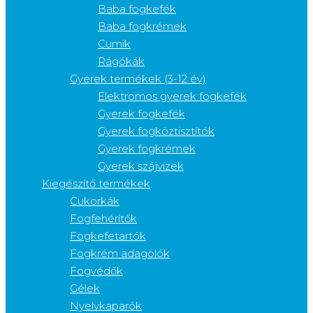
Baba fogkefék
Baba fogkrémek
Cumik
Rágókák
Gyerek termékek (3-12 év)
Elektromos gyerek fogkefék
Gyerek fogkefék
Gyerek fogköztisztítók
Gyerek fogkrémek
Gyerek szájvizek
Kiegészítő termékek
Cukorkák
Fogfehérítők
Fogkefetartók
Fogkrém adagolók
Fogvédők
Gélek
Nyelvkaparók