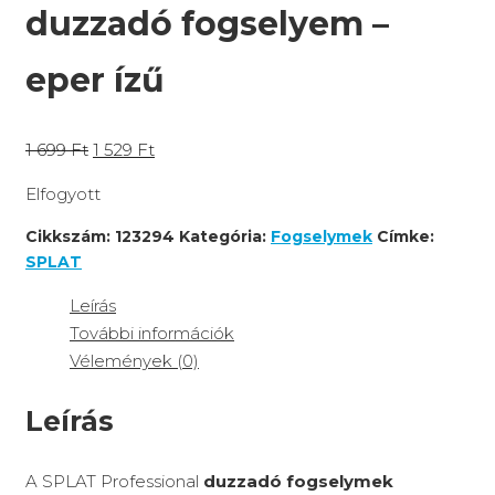
A SPLAT Professional
duzzadó fogselymek
alapos tisztaságot és kellemes ízt hagynak maguk
után.
A
SPLAT Professional eper ízű duzzadó
fogselyem
a fogak közé vezetve használat
közben megdagad, így még alaposabb tisztítást
biztosít, akár egyszeri mozgatás hatására is.
A felduzzadó szál
nem irritálja a fogínyt
sem,
ezáltal a gyermekek is nagyobb biztonsággal
használhatják.
A
kellemes eper íz
felnőttek és gyerekek
körében egyaránt szerethetővé teszi a
fogköztisztítást.
Mindennapos fogköztisztítással
csökkenthető