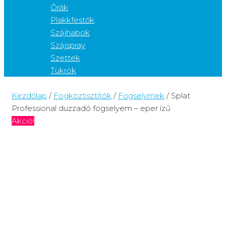
Órák
Plakkfestők
Szájhabok
Szájspray
Szettek
Tükrök
Kezdőlap
/
Fogköztisztítók
/
Fogselymek
/ Splat
Professional duzzadó fogselyem – eper ízű
Akció!